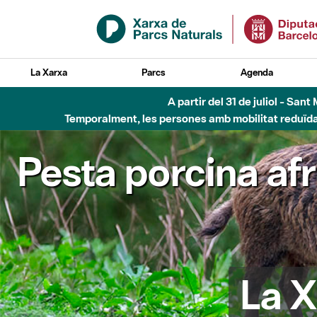
Salta al contingut principal
La Xarxa
Parcs
Agenda
A partir del 31 de juliol - Sa
Temporalment, les persones amb mobilitat reduïda n
Pesta porcina af
La X