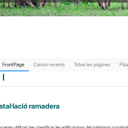
FrontPage
Canvis recents
Totes les pàgines
I
sari
stal·lació ramadera
cepte utilitzat per classificar les edificacions del patrimoni construï