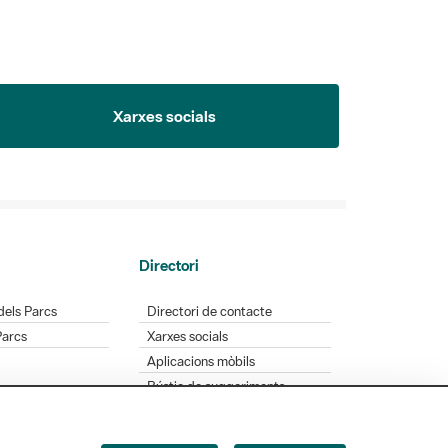
Xarxes socials
Directori
dels Parcs
Directori de contacte
Parcs
Xarxes socials
Aplicacions mòbils
Bústia de suggeriments
Opineu sobre els parcs