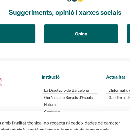
Suggeriments, opinió i xarxes socials
Opina
Institució
Actualitat
La Diputació de Barcelona
L'Informatiu 
Gerència de Serveis d'Espais
Gaudim als 
Naturals
Contacte
s amb finalitat tècnica, no recapta ni cedeix dades de caràcter
 obstant això, conté enllaços a llocs web de tercers amb