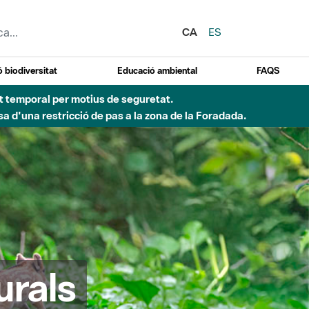
CA
ES
 biodiversitat
Educació ambiental
FAQS
ent temporal per motius de seguretat.
a d'una restricció de pas a la zona de la Foradada.
urals