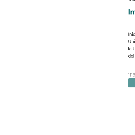
In
Ini
Uni
la 
del 
111