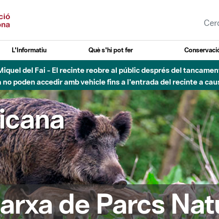
L'Informatiu
Què s'hi pot fer
Conservació
nt Miquel del Fai - El recinte reobre al públic després del tancam
o poden accedir amb vehicle fins a l'entrada del recinte a caus
ricana
arxa de Parcs Nat