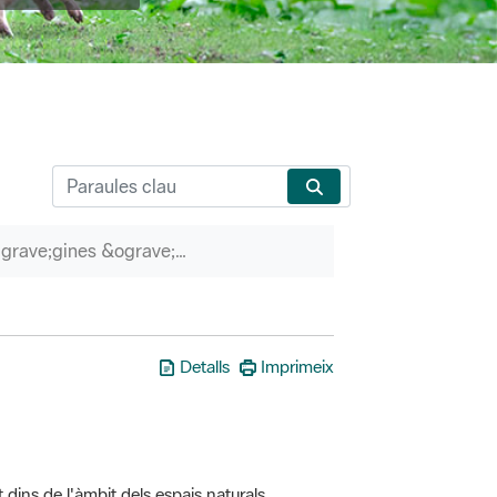
P&agrave;gines &ograve;rfenes
Detalls
Imprimeix
t dins de l'àmbit dels espais naturals