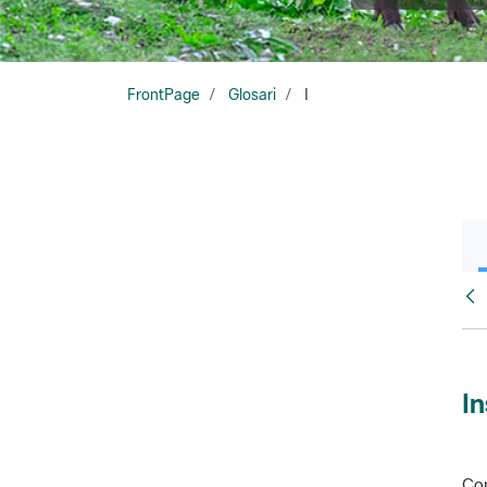
FrontPage
Glosari
I
Glo
In
Con