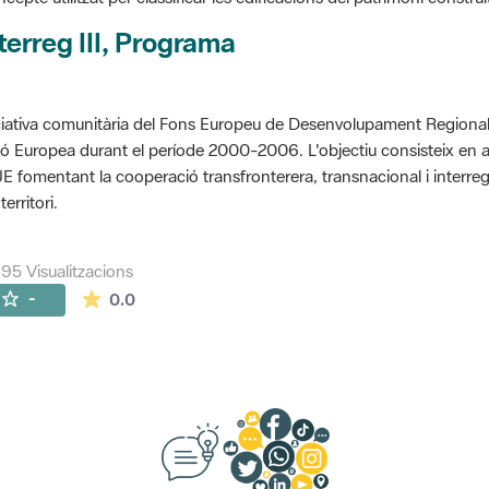
terreg III, Programa
ciativa comunitària del Fons Europeu de Desenvolupament Regional 
ó Europea durant el període 2000-2006. L'objectiu consisteix en 
UE fomentant la cooperació transfronterera, transnacional i interre
territori.
395 Visualitzacions
La mitjana de les valoracions és de 0 estrelles de
-
0.0