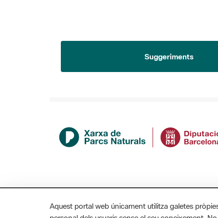
Suggeriments
Aquest portal web únicament utilitza galetes pròpie
personal dels usuaris sense el seu coneixement. No