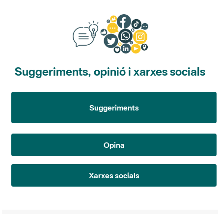
Suggeriments, opinió i xarxes socials
Suggeriments
Opina
Xarxes socials