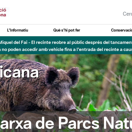
L'Informatiu
Què s'hi pot fer
Conservació
nt Miquel del Fai - El recinte reobre al públic després del tancam
o poden accedir amb vehicle fins a l'entrada del recinte a caus
ricana
arxa de Parcs Nat