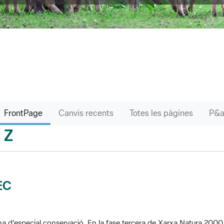
FrontPage
Canvis recents
Totes les pàgines
Z
sari
EC
a d'especial conservació. En la fase tercera de Xarxa Natura 2000 