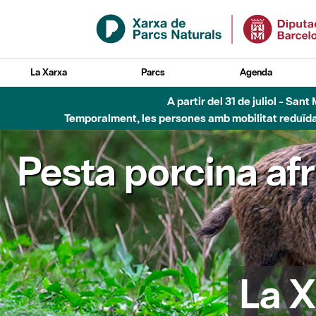
Salta al contingut principal
La Xarxa
Parcs
Agenda
A partir del 31 de juliol - Sa
Temporalment, les persones amb mobilitat reduïda n
Pesta porcina af
La X