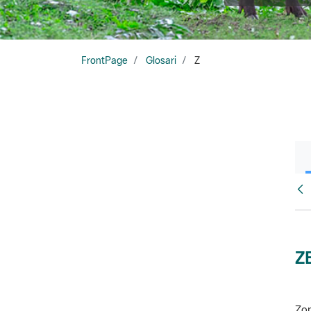
FrontPage
Glosari
Z
Glo
Z
Zon