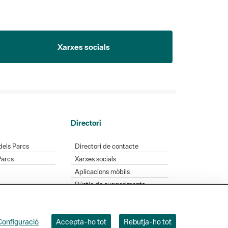
Xarxes socials
Directori
dels Parcs
Directori de contacte
Parcs
Xarxes socials
Aplicacions mòbils
Bústia de suggeriments
Opineu sobre els parcs
Configuració
Accepta-ho tot
Rebutja-ho tot