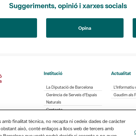
Suggeriments, opinió i xarxes socials
Opina
Institució
Actualitat
La Diputació de Barcelona
L'Informatiu 
Gerència de Serveis d'Espais
Gaudim als 
Naturals
Contacte
s amb finalitat tècnica, no recapta ni cedeix dades de caràcter
 obstant això, conté enllaços a llocs web de tercers amb
ó de Barcelona que vostè podrà decidir si accepta o no quan