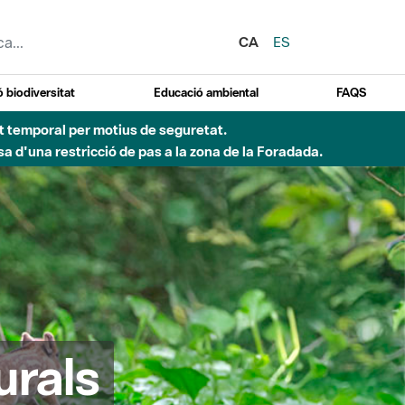
CA
ES
 biodiversitat
Educació ambiental
FAQS
ent temporal per motius de seguretat.
a d'una restricció de pas a la zona de la Foradada.
urals