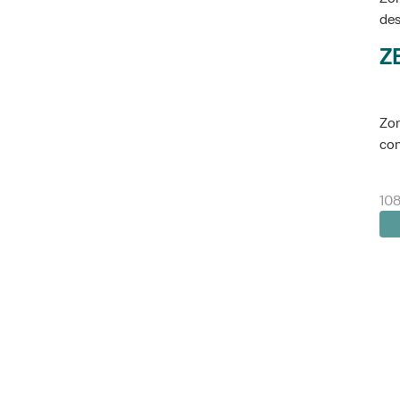
des
Z
Zon
con
108