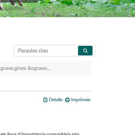
P&agrave;gines &ograve;rfenes
Detalls
Imprimeix
els llocs d'importància comunitària són