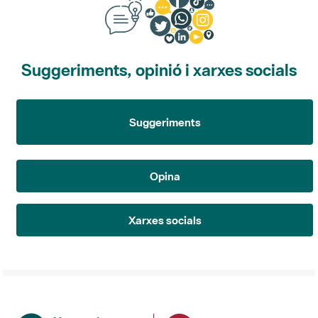
Suggeriments, opinió i xarxes socials
Suggeriments
Opina
Xarxes socials