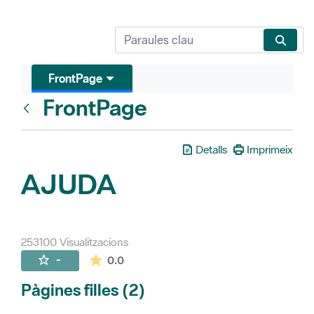
FrontPage
FrontPage
Vés enrere
Detalls
Imprimeix
AJUDA
253100 Visualitzacions
La mitjana de les valoracions és de 0 estr
-
0.0
Pàgines filles (2)