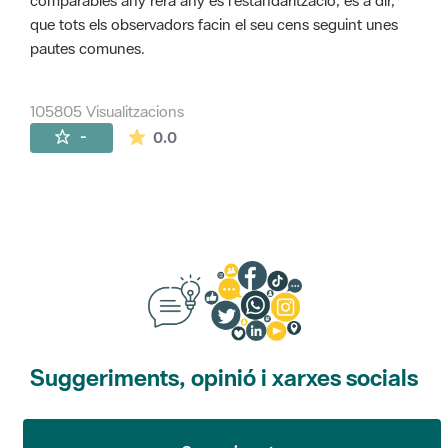
comparables any rera any és l'estandarització, és a dir,
que tots els observadors facin el seu cens seguint unes
pautes comunes.
105805 Visualitzacions
La mitjana de les valoracions és de 0 estr
-
0.0
Suggeriments, opinió i xarxes socials