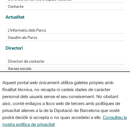
Contacte
Actualitat
L'Informatiu dels Parcs
Gaudim als Parcs
Directori
Directori de contacte
Xarxes socials
Aplicacions mòbils
Aquest portal web únicament utilitza galetes pròpies amb
Bústia de suggeriments
finalitat tècnica, no recapta ni cedeix dades de caràcter
Opineu sobre els parcs
personal dels usuaris sense el seu coneixement. No obstant
això, conté enllaços a llocs web de tercers amb polítiques de
privacitat alienes a la de la Diputació de Barcelona que vostè
podrà decidir si accepta o no quan accedeixi a ells.
Consulteu la
MAPA WEB
AVÍS LEGAL
ACCESSIBILITAT
nostra política de privacitat