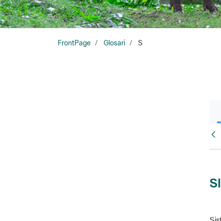
FrontPage
Glosari
S
Glo
S
Sis