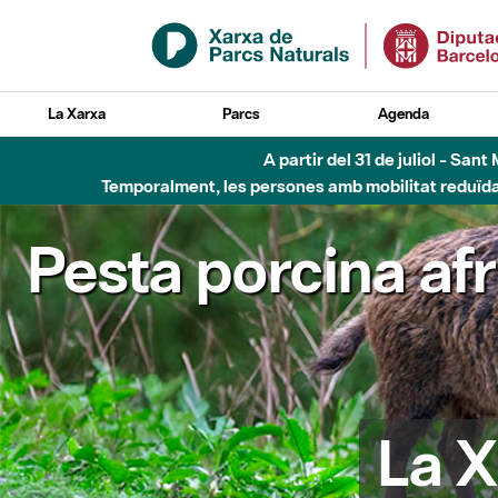
Salta al contingut principal
La Xarxa
Parcs
Agenda
A partir del 31 de juliol - Sa
Temporalment, les persones amb mobilitat reduïda n
Pesta porcina af
La X