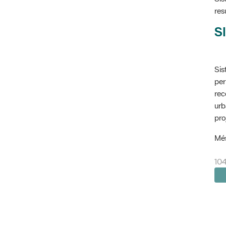
res
SI
Sis
per
rec
urb
pro
Més
104