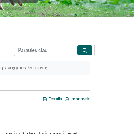
P&agrave;gines &ograve;rfenes
Detalls
Imprimeix
formation System. La informació és el