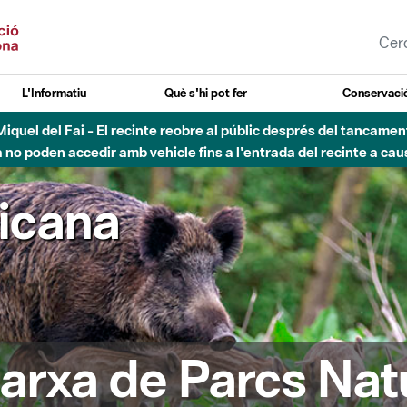
L'Informatiu
Què s'hi pot fer
Conservació
nt Miquel del Fai - El recinte reobre al públic després del tancam
o poden accedir amb vehicle fins a l'entrada del recinte a caus
ricana
arxa de Parcs Nat