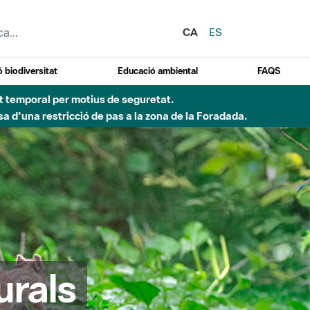
CA
ES
 biodiversitat
Educació ambiental
FAQS
ent temporal per motius de seguretat.
a d'una restricció de pas a la zona de la Foradada.
urals