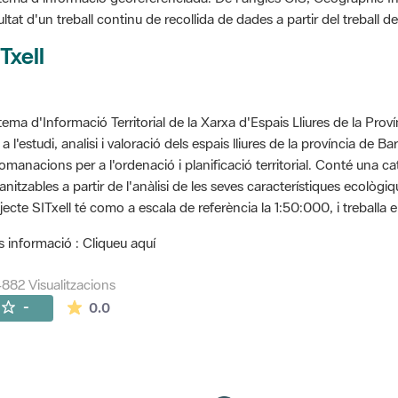
ultat d'un treball continu de recollida de dades a partir del treball
Txell
tema d'Informació Territorial de la Xarxa d'Espais Lliures de la Prov
 a l'estudi, analisi i valoració dels espais lliures de la província de B
omanacions per a l'ordenació i planificació territorial. Conté una cat
anitzables a partir de l'anàlisi de les seves característiques ecològ
jecte SITxell té como a escala de referència la 1:50:000, i treballa e
 informació : Cliqueu aquí
882 Visualitzacions
La mitjana de les valoracions és de 0 estrelles de
-
0.0