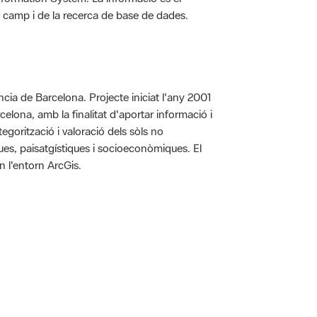
 de camp i de la recerca de base de dades.
íncia de Barcelona. Projecte iniciat l'any 2001
arcelona, amb la finalitat d'aportar informació i
egorització i valoració dels sòls no
iques, paisatgístiques i socioeconòmiques. El
n l'entorn ArcGis.
 5.