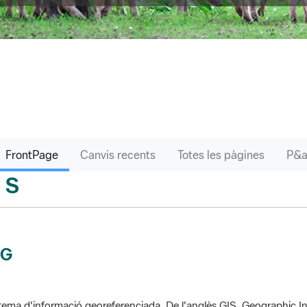
FrontPage
Canvis recents
Totes les pàgines
S
sari
IG
tema d'informació georeferenciada. De l'anglès GIS, Geographic In