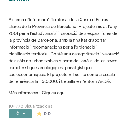
Sistema d'Informació Territorial de la Xarxa d'Espais
Lliures de la Província de Barcelona. Projecte iniciat l'any
2001 per a l'estudi, analisi i valoració dels espais lliures de
la província de Barcelona, amb la finalitat d'aportar
informació i recomanacions per a l'ordenació i
planificació territorial. Conté una categorització i valoració
dels sòls no urbanitzables a partir de l'anàlisi de les seves
característiques ecològiques, paisatgístiques i
socioeconòmiques. El projecte SITxell té como a escala
de referència la 1:50:000, i treballa en l'entorn ArcGis.
Més informació : Cliqueu aquí
104778 Visualitzacions
La mitjana de les valoracions és de 0 estr
-
0.0