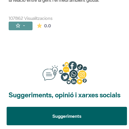
la relació entre la gent i el medi ambient global.
107862 Visualitzacions
La mitjana de les valoracions és de 0 estr
-
0.0
Suggeriments, opinió i xarxes socials
Suggeriments