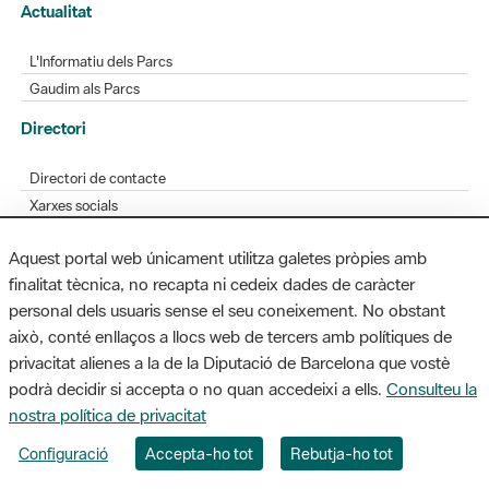
Actualitat
L'Informatiu dels Parcs
Gaudim als Parcs
Directori
Directori de contacte
Xarxes socials
Aplicacions mòbils
Aquest portal web únicament utilitza galetes pròpies amb
Bústia de suggeriments
finalitat tècnica, no recapta ni cedeix dades de caràcter
Opineu sobre els parcs
personal dels usuaris sense el seu coneixement. No obstant
això, conté enllaços a llocs web de tercers amb polítiques de
privacitat alienes a la de la Diputació de Barcelona que vostè
podrà decidir si accepta o no quan accedeixi a ells.
Consulteu la
MAPA WEB
AVÍS LEGAL
ACCESSIBILITAT
nostra política de privacitat
Diputació de Barcelona. Edifici Llacuna, 1a planta. Badajoz, 49. 08005
Configuració
Accepta-ho tot
Rebutja-ho tot
Barcelona. Tel. 934 022 428 / xarxaparcs@diba.cat