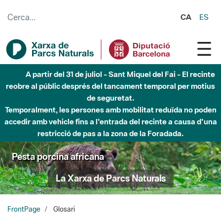
Salta al contingut principal
CA
ES
6 d'agost - Parc Fluvial Besòs - Activació de la Fase
d'Alerta del Parc Fluvial del Besòs per pluges intenses.
Tancats els accessos al Parc.
Pesta porcina africana
La Xarxa de Parcs Naturals
FrontPage
Glosari