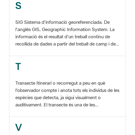
SIG Sistema d'informació georeferenciada. De
l'anglès GIS, Geographic Information System. La
informació és el resultat d'un treball continu de
recollida de dades a partir del treball de camp i de...
T
Transecte Itinerari o recorregut a peu en què
l'observador compte i anota tots els individus de les
espècies que detecta, ja sigui visualment o
auditivament. El transecte és una de les...
V
Viu el Parc, Programa Programa organitzat per
l'Àrea d'Espais Naturals de la Diputació de