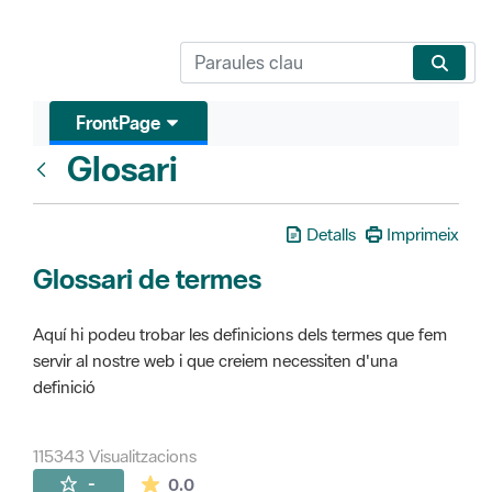
FrontPage
Glosari
FrontPage
Detalls
Imprimeix
Glossari de termes
Aquí hi podeu trobar les definicions dels termes que fem
servir al nostre web i que creiem necessiten d'una
definició
115343 Visualitzacions
La mitjana de les valoracions és de 0 estr
-
0.0
Pàgines filles (16)