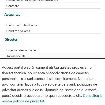
L'Informatiu dels Parcs
Gaudim als Parcs
Directori
Directori de contacte
Xarxes socials
Aplicacions mòbils
Bústia de suggeriments
Opineu sobre els parcs
Aquest portal web únicament utilitza galetes pròpies amb
finalitat tècnica, no recapta ni cedeix dades de caràcter
personal dels usuaris sense el seu coneixement. No obstant
MAPA WEB
AVÍS LEGAL
ACCESSIBILITAT
això, conté enllaços a llocs web de tercers amb polítiques de
privacitat alienes a la de la Diputació de Barcelona que vostè
Diputació de Barcelona. Edifici Llacuna, 1a planta. Badajoz, 49. 08005
podrà decidir si accepta o no quan accedeixi a ells.
Consulteu la
Barcelona. Tel. 934 022 428 / xarxaparcs@diba.cat
nostra política de privacitat