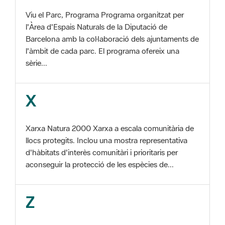
Barcelona amb la col·laboració dels ajuntaments de
l'àmbit de cada parc. El programa ofereix una
sèrie...
X
Xarxa Natura 2000 Xarxa a escala comunitària de
llocs protegits. Inclou una mostra representativa
d'hàbitats d'interès comunitàri i prioritaris per
aconseguir la protecció de les espècies de...
Z
ZEC Zona d'especial conservació. En la fase
tercera de Xarxa Natura 2000 els llocs
d'importància comunitària són designats com a