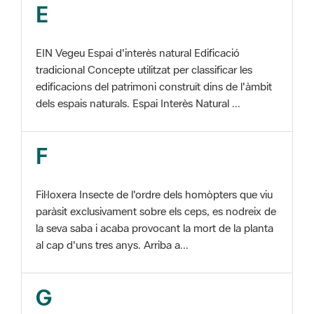
EIN Vegeu Espai d'interès natural Edificació
tradicional Concepte utilitzat per classificar les
edificacions del patrimoni construït dins de l'àmbit
dels espais naturals. Espai Interès Natural ...
F
Fil·loxera Insecte de l'ordre dels homòpters que viu
paràsit exclusivament sobre els ceps, es nodreix de
la seva saba i acaba provocant la mort de la planta
al cap d'uns tres anys. Arriba a...
G
GIS Veure SIG