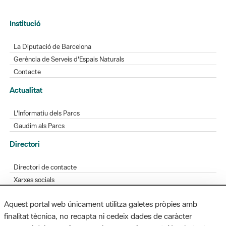
Institució
La Diputació de Barcelona
Gerència de Serveis d'Espais Naturals
Contacte
Actualitat
L'Informatiu dels Parcs
Gaudim als Parcs
Directori
Directori de contacte
Xarxes socials
Aplicacions mòbils
Aquest portal web únicament utilitza galetes pròpies amb
Bústia de suggeriments
finalitat tècnica, no recapta ni cedeix dades de caràcter
Opineu sobre els parcs