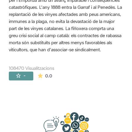
per l'Empordà amb un avanç imparable i conseqüències
catastròfiques. L'any 1888 entra la Garraf i al Penedès. La
replantació de les vinyes afectades amb peus americans,
immunes a la plaga, no evita la devastació de la major
part de les vinyes catalanes. La fil·loxera comprta una
greu crisi social al camp català: els contractes de rabassa
morta són substituïts per altres menys favorables als
viticultors, que han d'associar-se sindicalment.
108470 Visualitzacions
La mitjana de les valoracions és de 0 estr
-
0.0