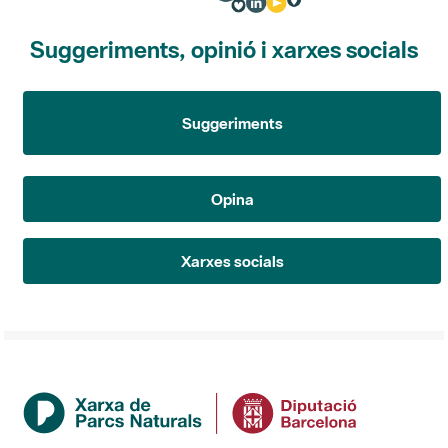
Suggeriments, opinió i xarxes socials
Suggeriments
Opina
Xarxes socials