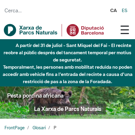
Salta al contingut principal
CA
ES
Fins al desembre de 2026 - Parc Fluvial Besòs -
Afectacions a la llera del Parc Fluvial del Besòs degut a
obres de construcció d'una passera sobre el riu
Pesta porcina africana
La Xarxa de Parcs Naturals
FrontPage
Glosari
P