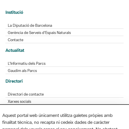
Institució
La Diputació de Barcelona
Gerència de Serveis d'Espais Naturals
Contacte
Actualitat
L'Informatiu dels Parcs
Gaudim als Parcs
Directori
Directori de contacte
Xarxes socials
Aplicacions mòbils
Aquest portal web únicament utilitza galetes pròpies amb
Bústia de suggeriments
finalitat tècnica, no recapta ni cedeix dades de caràcter
Opineu sobre els parcs