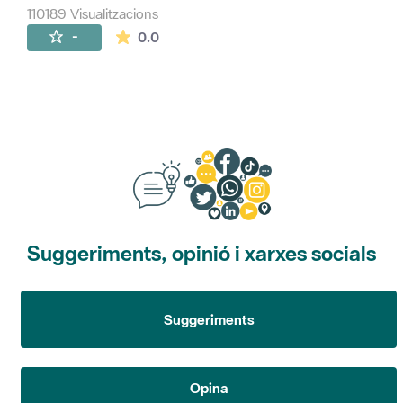
110189 Visualitzacions
La mitjana de les valoracions és de 0 estr
-
0.0
Suggeriments, opinió i xarxes socials
Suggeriments
Opina