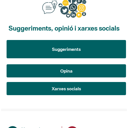
Suggeriments, opinió i xarxes socials
Suggeriments
Opina
Xarxes socials