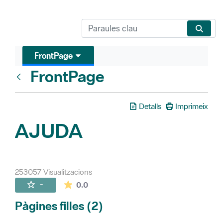
FrontPage
FrontPage
Vés enrere
Detalls
Imprimeix
AJUDA
253057 Visualitzacions
La mitjana de les valoracions és de 0 estr
-
0.0
Pàgines filles (2)