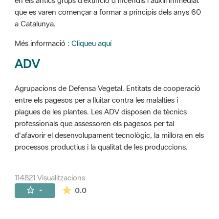
en els antics grups d'extinció d'incendis i auxili immediat
que es varen començar a formar a principis dels anys 60
a Catalunya.
Més informació :
Cliqueu aquí
ADV
Agrupacions de Defensa Vegetal. Entitats de cooperació
entre els pagesos per a lluitar contra les malalties i
plagues de les plantes. Les ADV disposen de tècnics
professionals que assessoren els pagesos per tal
d'afavorir el desenvolupament tecnològic, la millora en els
processos productius i la qualitat de les produccions.
114821 Visualitzacions
La mitjana de les valoracions és de 0 estr
-
0.0