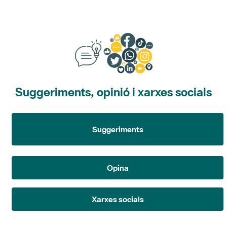
Suggeriments, opinió i xarxes socials
Suggeriments
Opina
Xarxes socials