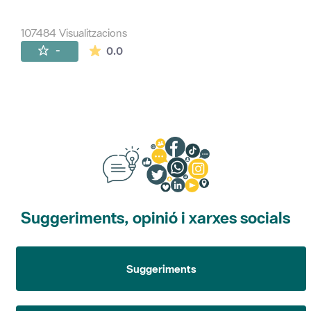
107484 Visualitzacions
La mitjana de les valoracions és de 0 estr
-
0.0
Suggeriments, opinió i xarxes socials
Suggeriments