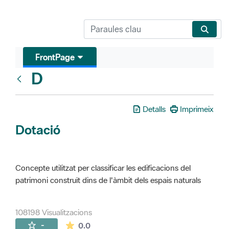
FrontPage
D
Glosari
Detalls
Imprimeix
Dotació
Concepte utilitzat per classificar les edificacions del
patrimoni construït dins de l'àmbit dels espais naturals
108198 Visualitzacions
La mitjana de les valoracions és de 0 estr
-
0.0