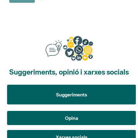
Suggeriments, opinió i xarxes socials
Suggeriments
Opina
Xarxes socials