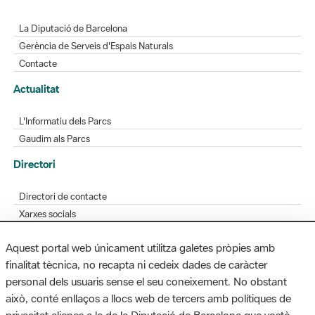
La Diputació de Barcelona
Gerència de Serveis d'Espais Naturals
Contacte
Actualitat
L'Informatiu dels Parcs
Gaudim als Parcs
Directori
Directori de contacte
Xarxes socials
Aplicacions mòbils
Aquest portal web únicament utilitza galetes pròpies amb
Bústia de suggeriments
finalitat tècnica, no recapta ni cedeix dades de caràcter
Opineu sobre els parcs
personal dels usuaris sense el seu coneixement. No obstant
això, conté enllaços a llocs web de tercers amb polítiques de