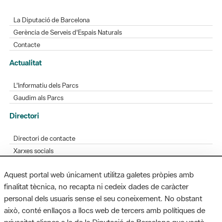
La Diputació de Barcelona
Gerència de Serveis d'Espais Naturals
Contacte
Actualitat
L'Informatiu dels Parcs
Gaudim als Parcs
Directori
Directori de contacte
Xarxes socials
Aplicacions mòbils
Aquest portal web únicament utilitza galetes pròpies amb
Bústia de suggeriments
finalitat tècnica, no recapta ni cedeix dades de caràcter
Opineu sobre els parcs
personal dels usuaris sense el seu coneixement. No obstant
això, conté enllaços a llocs web de tercers amb polítiques de