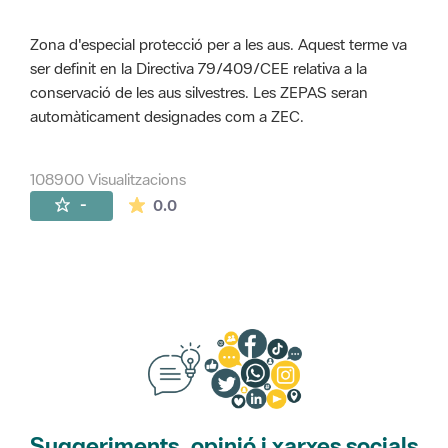
Zona d'especial protecció per a les aus. Aquest terme va
ser definit en la Directiva 79/409/CEE relativa a la
conservació de les aus silvestres. Les ZEPAS seran
automàticament designades com a ZEC.
108900 Visualitzacions
La mitjana de les valoracions és de 0 estr
-
0.0
Suggeriments, opinió i xarxes socials