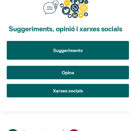
Suggeriments, opinió i xarxes socials
Suggeriments
Opina
Xarxes socials