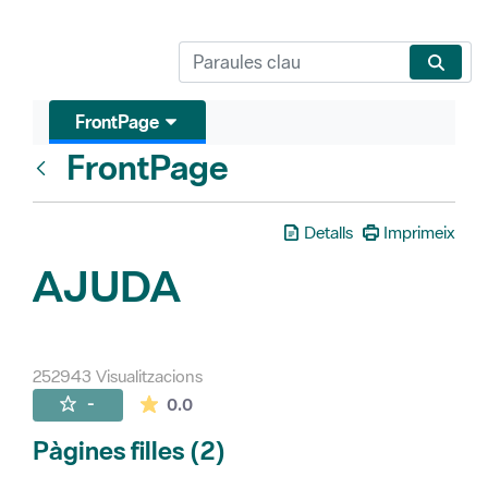
FrontPage
FrontPage
Vés enrere
Detalls
Imprimeix
AJUDA
252943 Visualitzacions
La mitjana de les valoracions és de 0 estr
-
0.0
Pàgines filles (2)