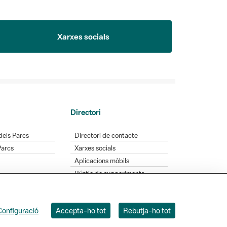
Xarxes socials
Directori
dels Parcs
Directori de contacte
Parcs
Xarxes socials
Aplicacions mòbils
Bústia de suggeriments
Opineu sobre els parcs
Configuració
Accepta-ho tot
Rebutja-ho tot
 Badajoz, 49. 08005 Barcelona. Tel. 934 022 428