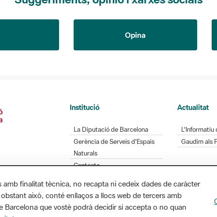
Opina
Institució
Actualitat
La Diputació de Barcelona
L'Informatiu 
Gerència de Serveis d'Espais
Gaudim als 
Naturals
Contacte
s amb finalitat tècnica, no recapta ni cedeix dades de caràcter
 obstant això, conté enllaços a llocs web de tercers amb
ó de Barcelona que vostè podrà decidir si accepta o no quan
Diputació de Barcelona. Edifici Llacuna, 1a planta.