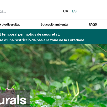
CA
ES
 biodiversitat
Educació ambiental
FAQS
ent temporal per motius de seguretat.
a d'una restricció de pas a la zona de la Foradada.
urals