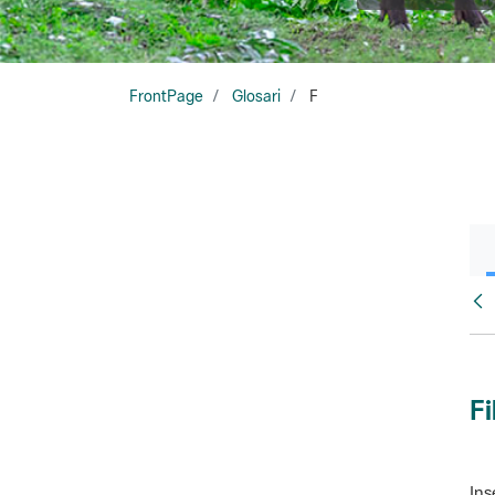
FrontPage
Glosari
F
Glo
Fi
Ins