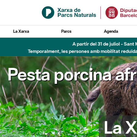
Salta al contingut principal
La Xarxa
Parcs
Agenda
A partir del 31 de juliol - Sa
Temporalment, les persones amb mobilitat reduïda n
Pesta porcina af
La X