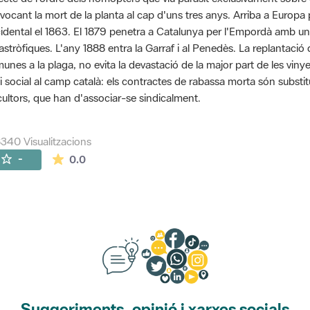
vocant la mort de la planta al cap d'uns tres anys. Arriba a Euro
idental el 1863. El 1879 penetra a Catalunya per l'Empordà amb u
astròfiques. L'any 1888 entra la Garraf i al Penedès. La replantaci
unes a la plaga, no evita la devastació de la major part de les viny
si social al camp català: els contractes de rabassa morta són substit
icultors, que han d'associar-se sindicalment.
340 Visualitzacions
La mitjana de les valoracions és de 0 estrelles de
-
0.0
Suggeriments, opinió i xarxes socials