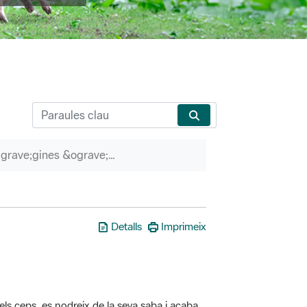
P&agrave;gines &ograve;rfenes
Detalls
Imprimeix
els ceps, es nodreix de la seva saba i acaba