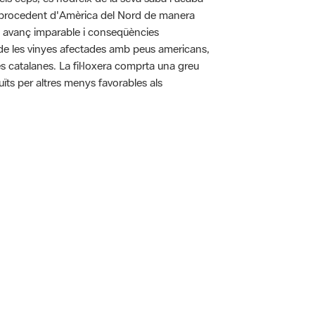
pa procedent d'Amèrica del Nord de manera
n avanç imparable i conseqüències
ó de les vinyes afectades amb peus americans,
es catalanes. La fil·loxera comprta una greu
uïts per altres menys favorables als
 5.