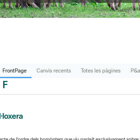
FrontPage
Canvis recents
Totes les pàgines
F
sari
l·loxera
ecte de l'ordre dels homòpters que viu paràsit exclusivament sobre 