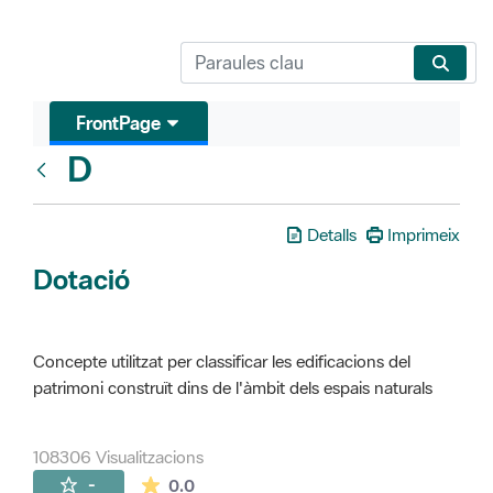
FrontPage
D
Glosari
Detalls
Imprimeix
Dotació
Concepte utilitzat per classificar les edificacions del
patrimoni construït dins de l'àmbit dels espais naturals
108306 Visualitzacions
La mitjana de les valoracions és de 0 estr
-
0.0