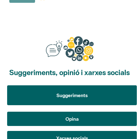
Suggeriments, opinió i xarxes socials
Suggeriments
Opina
Xarxes socials