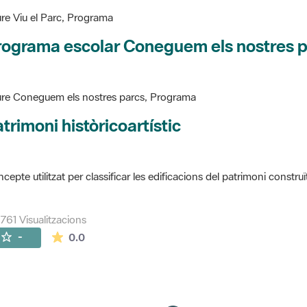
re Viu el Parc, Programa
rograma escolar Coneguem els nostres 
re Coneguem els nostres parcs, Programa
trimoni històricoartístic
cepte utilitzat per classificar les edificacions del patrimoni construï
761 Visualitzacions
La mitjana de les valoracions és de 0 estrelles de
-
0.0