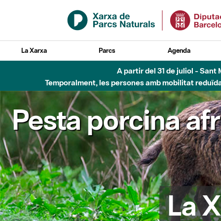
Salta al contingut principal
La Xarxa
Parcs
Agenda
Fins al desembre de 2026 - Parc Fluvial B
Pesta porcina af
La X