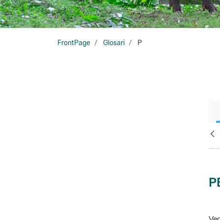
FrontPage
Glosari
P
Glo
P
Veg