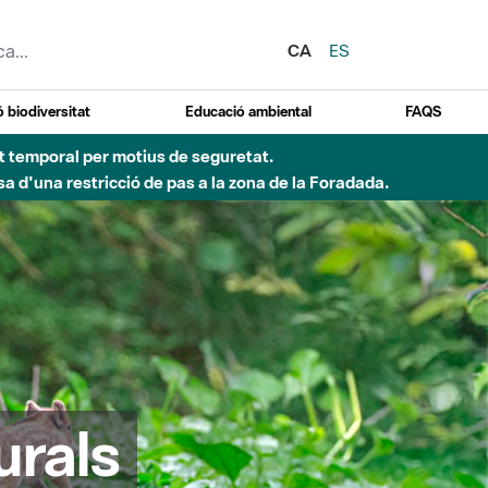
CA
ES
 biodiversitat
Educació ambiental
FAQS
 obres de construcció d'una passera sobre el riu
urals