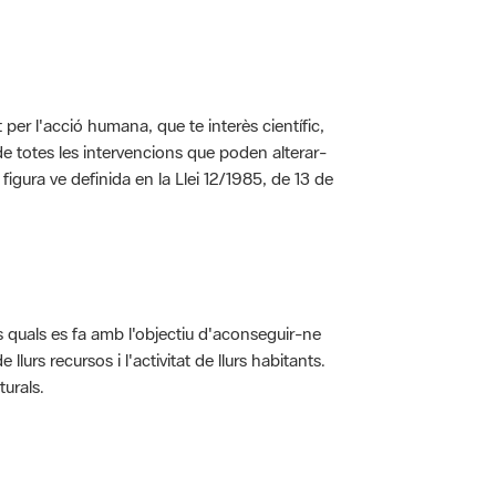
per l'acció humana, que te interès científic,
s de totes les intervencions que poden alterar-
 figura ve definida en la Llei 12/1985, de 13 de
ls quals es fa amb l'objectiu d'aconseguir-ne
rs recursos i l'activitat de llurs habitants.
turals.
t dins de l'àmbit dels espais naturals