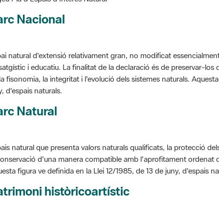
arc Nacional
ai natural d'extensió relativament gran, no modificat essencialment 
satgístic i educatiu. La finalitat de la declaració és de preservar-lo
la fisonomia, la integritat i l'evolució dels sistemes naturals. Aquesta
y, d'espais naturals.
rc Natural
ais natural que presenta valors naturals qualificats, la protecció de
conservació d'una manera compatible amb l'aprofitament ordenat de llu
esta figura ve definida en la Llei 12/1985, de 13 de juny, d'espais na
trimoni històricoartístic
cepte utilitzat per classificar les edificacions del patrimoni construï