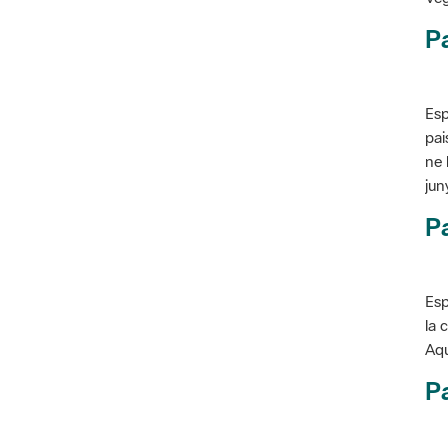
P
Esp
pai
ne 
jun
Pa
Esp
la 
Aqu
Pa
Con