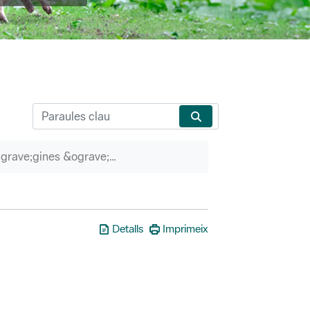
P&agrave;gines &ograve;rfenes
Detalls
Imprimeix