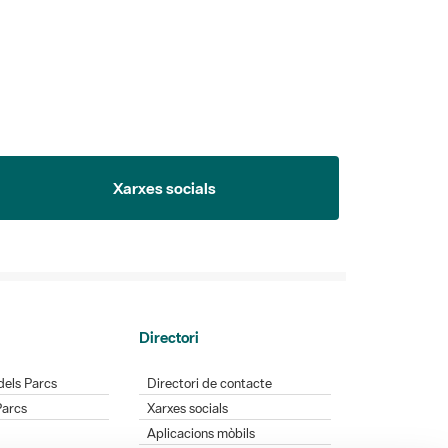
Xarxes socials
Directori
dels Parcs
Directori de contacte
Parcs
Xarxes socials
Aplicacions mòbils
Bústia de suggeriments