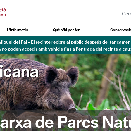
L'Informatiu
Què s'hi pot fer
Conservació
esòs - Afectacions a la llera del Parc Fluvial del Besòs degut a
ricana
arxa de Parcs Nat