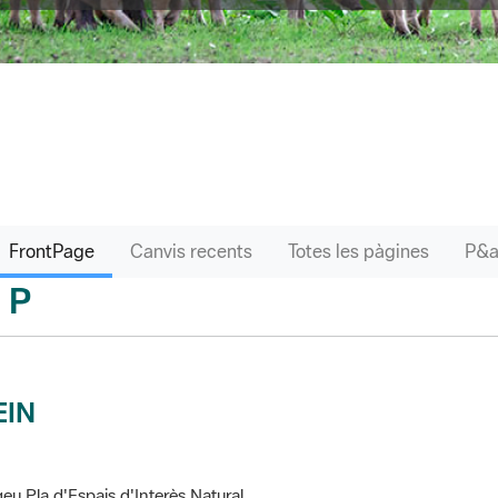
FrontPage
Canvis recents
Totes les pàgines
P
sari
EIN
eu Pla d'Espais d'Interès Natural