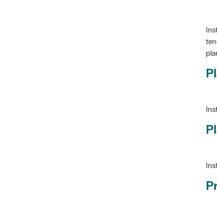
Ins
ten
pla
Pl
Ins
Pl
Ins
P
Ve