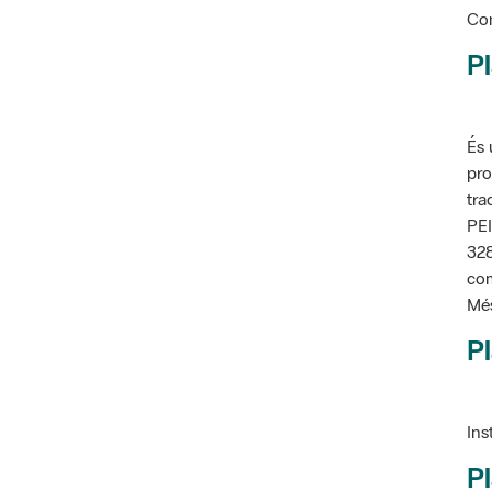
Pl
És 
pro
tra
PEI
328
com
Més
Pl
Ins
Pl