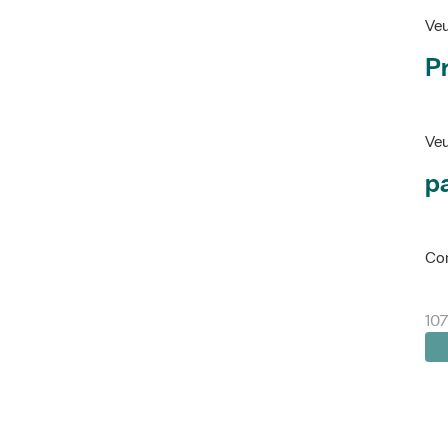
Veu
P
Veu
pa
Con
107