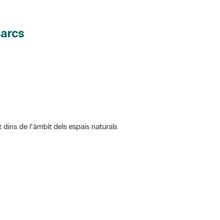
parcs
t dins de l'àmbit dels espais naturals
 5.