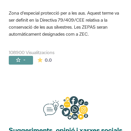
Zona d'especial protecció per a les aus. Aquest terme va
ser definit en la Directiva 79/409/CEE relativa a la
conservació de les aus silvestres. Les ZEPAS seran
automàticament designades com a ZEC.
108900 Visualitzacions
La mitjana de les valoracions és de 0 estr
-
0.0
Suggeriments, opinió i xarxes socials