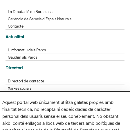
La Diputació de Barcelona
Gerència de Serveis d'Espais Naturals
Contacte
Actualitat
L'Informatiu dels Parcs
Gaudim als Parcs
Directori
Directori de contacte
Xarxes socials
Aplicacions mòbils
Aquest portal web únicament utilitza galetes pròpies amb
Bústia de suggeriments
finalitat tècnica, no recapta ni cedeix dades de caràcter
Opineu sobre els parcs
personal dels usuaris sense el seu coneixement. No obstant
això, conté enllaços a llocs web de tercers amb polítiques de