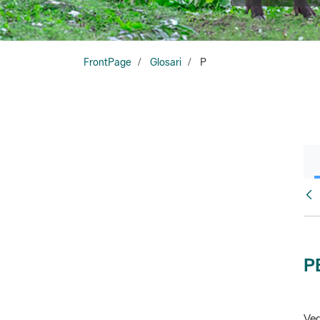
FrontPage
Glosari
P
Glo
P
Veg