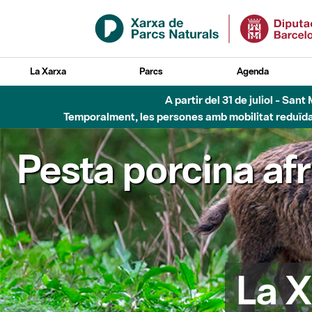
Salta al contingut principal
La Xarxa
Parcs
Agenda
Fins al desembre de 2026 - Parc Fluvial B
Pesta porcina af
La X