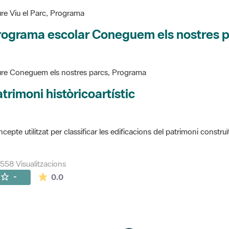
re Viu el Parc, Programa
rograma escolar Coneguem els nostres 
re Coneguem els nostres parcs, Programa
trimoni històricoartístic
cepte utilitzat per classificar les edificacions del patrimoni construï
558 Visualitzacions
La mitjana de les valoracions és de 0 estrelles de
-
0.0