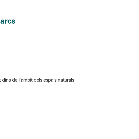
parcs
t dins de l'àmbit dels espais naturals
 5.