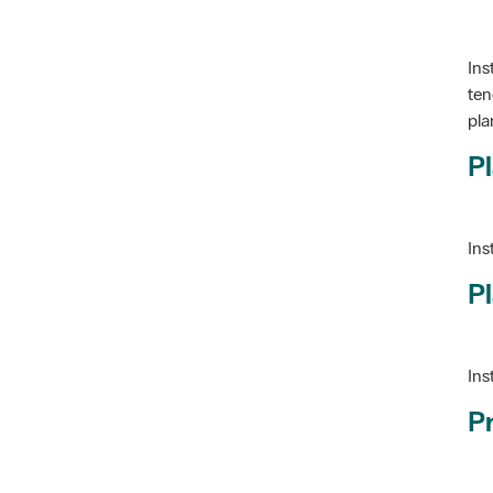
Ins
ten
pla
Pl
Ins
Pl
Ins
P
Ve