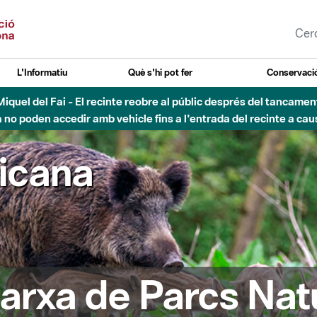
L'Informatiu
Què s'hi pot fer
Conservació
esòs - Afectacions a la llera del Parc Fluvial del Besòs degut a
ricana
arxa de Parcs Nat