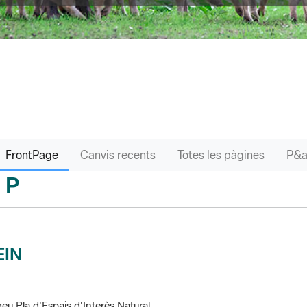
FrontPage
Canvis recents
Totes les pàgines
P
sari
EIN
eu Pla d'Espais d'Interès Natural