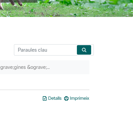
P&agrave;gines &ograve;rfenes
Detalls
Imprimeix