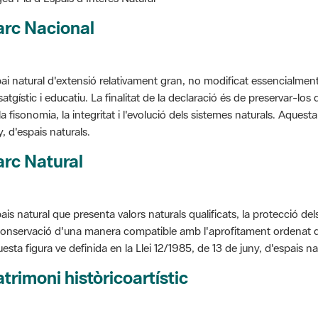
arc Nacional
ai natural d'extensió relativament gran, no modificat essencialment 
satgístic i educatiu. La finalitat de la declaració és de preservar-lo
la fisonomia, la integritat i l'evolució dels sistemes naturals. Aquesta
y, d'espais naturals.
rc Natural
ais natural que presenta valors naturals qualificats, la protecció de
conservació d'una manera compatible amb l'aprofitament ordenat de llu
esta figura ve definida en la Llei 12/1985, de 13 de juny, d'espais na
trimoni històricoartístic
cepte utilitzat per classificar les edificacions del patrimoni construï