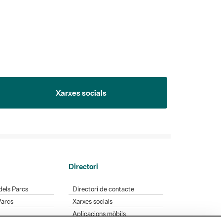
Xarxes socials
Directori
dels Parcs
Directori de contacte
Parcs
Xarxes socials
Aplicacions mòbils
Bústia de suggeriments