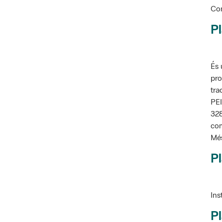
Pl
És 
pro
tra
PEI
328
com
Més
Pl
Ins
Pl