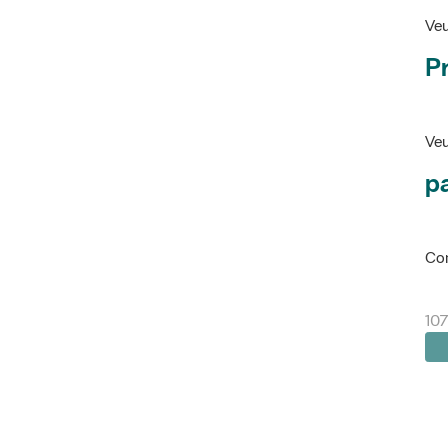
Veu
P
Veu
pa
Con
107