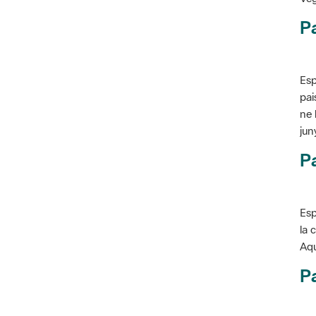
P
Esp
pai
ne 
jun
Pa
Esp
la 
Aqu
Pa
Con