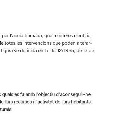
per l'acció humana, que te interès científic,
s de totes les intervencions que poden alterar-
 figura ve definida en la Llei 12/1985, de 13 de
ls quals es fa amb l'objectiu d'aconseguir-ne
rs recursos i l'activitat de llurs habitants.
turals.
t dins de l'àmbit dels espais naturals