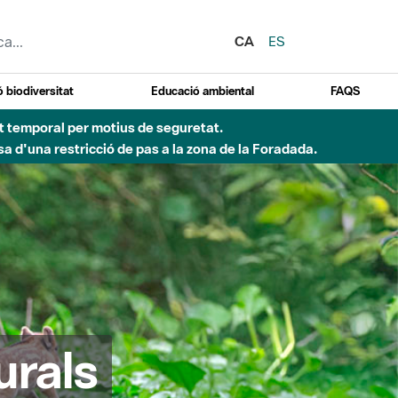
CA
ES
 biodiversitat
Educació ambiental
FAQS
 obres de construcció d'una passera sobre el riu
urals