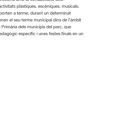
tivitats plàstiques, escèniques, musicals,
 es porten a terme, durant un determinat
tenen el seu terme municipal dins de l'àmbit
e Primària dels municipis del parc, que
pedagògic específic i unes festes finals en un
 5.