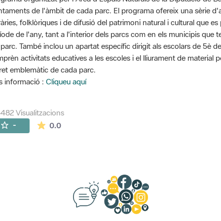
ntaments de l'àmbit de cada parc. El programa ofereix una sèrie d'ac
eràries, folklòriques i de difusió del patrimoni natural i cultural que
íode de l'any, tant a l'interior dels parcs com en els municipis que 
 parc. També inclou un apartat específic dirigit als escolars de 5è d
prèn activitats educatives a les escoles i el lliurament de material 
ret emblemàtic de cada parc.
 informació :
Cliqueu aquí
482 Visualitzacions
La mitjana de les valoracions és de 0 estrelles de
-
0.0