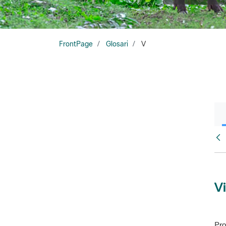
FrontPage
Glosari
V
Glo
Vi
Pro