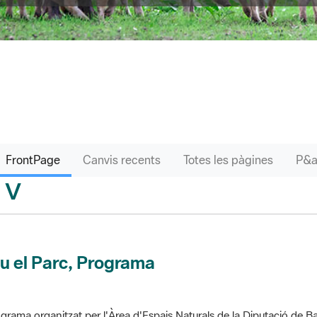
FrontPage
Canvis recents
Totes les pàgines
V
sari
u el Parc, Programa
grama organitzat per l'Àrea d'Espais Naturals de la Diputació de Ba