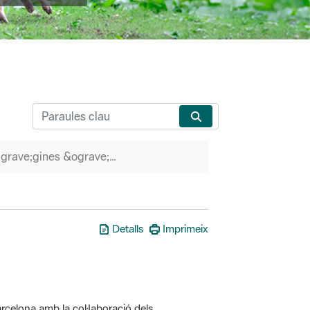
P&agrave;gines &ograve;rfenes
Detalls
Imprimeix
rcelona amb la col·laboració dels