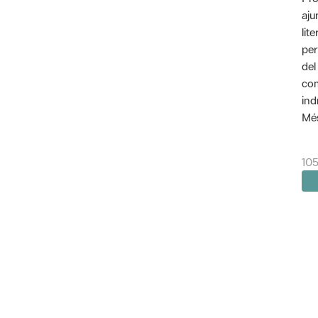
aju
lit
per
del
com
ind
Més
105