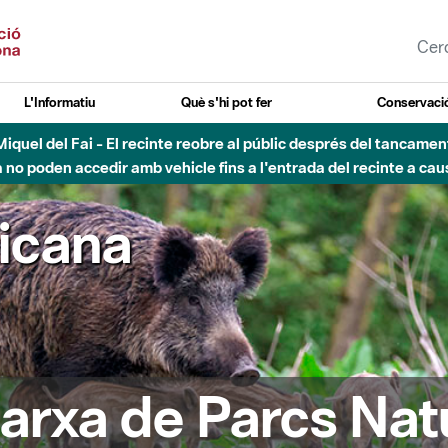
L'Informatiu
Què s'hi pot fer
Conservació
nt Miquel del Fai - El recinte reobre al públic després del tancam
o poden accedir amb vehicle fins a l'entrada del recinte a caus
ricana
arxa de Parcs Nat