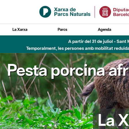
Salta al contingut principal
La Xarxa
Parcs
Agenda
A partir del 31 de juliol - Sa
Temporalment, les persones amb mobilitat reduïda n
Pesta porcina af
La X