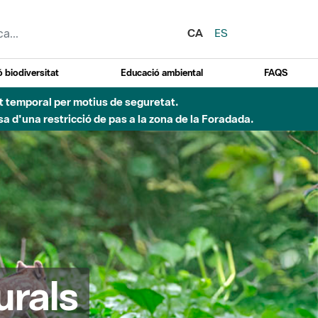
CA
ES
 biodiversitat
Educació ambiental
FAQS
ent temporal per motius de seguretat.
a d'una restricció de pas a la zona de la Foradada.
urals