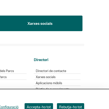
Xarxes socials
Directori
dels Parcs
Directori de contacte
Parcs
Xarxes socials
Aplicacions mòbils
Bústia de suggeriments
Opineu sobre els parcs
Configuració
Accepta-ho tot
Rebutja-ho tot