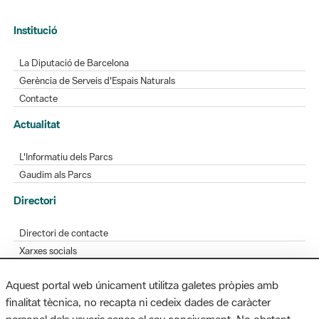
Institució
La Diputació de Barcelona
Gerència de Serveis d'Espais Naturals
Contacte
Actualitat
L'Informatiu dels Parcs
Gaudim als Parcs
Directori
Directori de contacte
Xarxes socials
Aplicacions mòbils
Aquest portal web únicament utilitza galetes pròpies amb
Bústia de suggeriments
finalitat tècnica, no recapta ni cedeix dades de caràcter
Opineu sobre els parcs