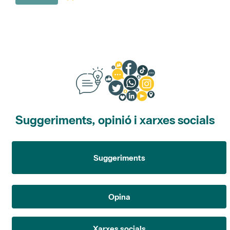
Suggeriments, opinió i xarxes socials
Suggeriments
Opina
Xarxes socials