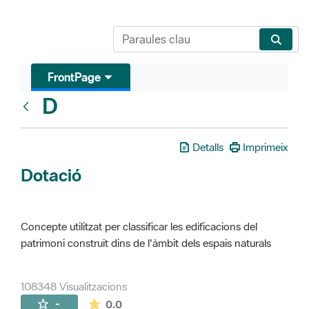
FrontPage
D
Glosari
Detalls
Imprimeix
Dotació
Concepte utilitzat per classificar les edificacions del
patrimoni construït dins de l'àmbit dels espais naturals
108348 Visualitzacions
La mitjana de les valoracions és de 0 estr
-
0.0