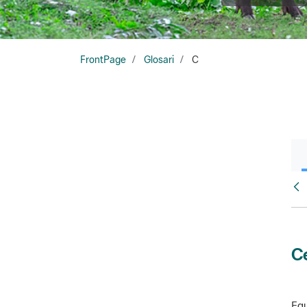
FrontPage
Glosari
C
Glo
Ce
Equ
amb