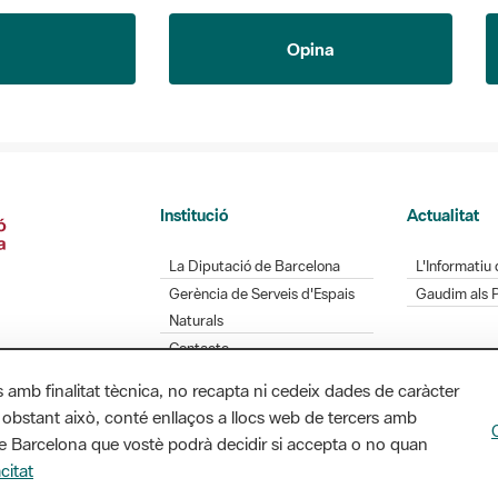
Opina
Institució
Actualitat
La Diputació de Barcelona
L'Informatiu 
Gerència de Serveis d'Espais
Gaudim als 
Naturals
Contacte
s amb finalitat tècnica, no recapta ni cedeix dades de caràcter
 obstant això, conté enllaços a llocs web de tercers amb
Diputació de Barcelona. Edifici Llacuna, 1a planta.
ó de Barcelona que vostè podrà decidir si accepta o no quan
/ xarxaparcs@diba.cat
citat