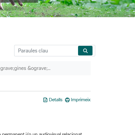
P&agrave;gines &ograve;rfenes
Detalls
Imprimeix
ó permanent i/o un audiovisual relacionat
erveis associats (itineraris guiats, etc.)