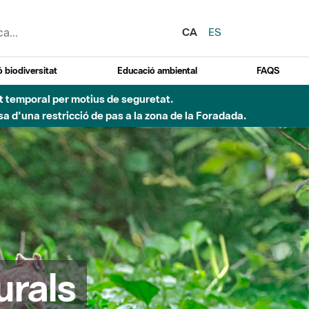
CA
ES
 biodiversitat
Educació ambiental
FAQS
d'incendi)
urals