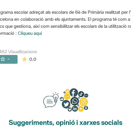
grama escolar adreçat als escolars de 6è de Primària realitzat per l
celona en colaboració amb els ajuntaments. El programa té com a o
cs que gestiona, així com sensibilitzar els escolars de la utilització 
ormació :
Cliqueu aquí
462 Visualitzacions
La mitjana de les valoracions és de 0 estrelles de
-
0.0
Suggeriments, opinió i xarxes socials