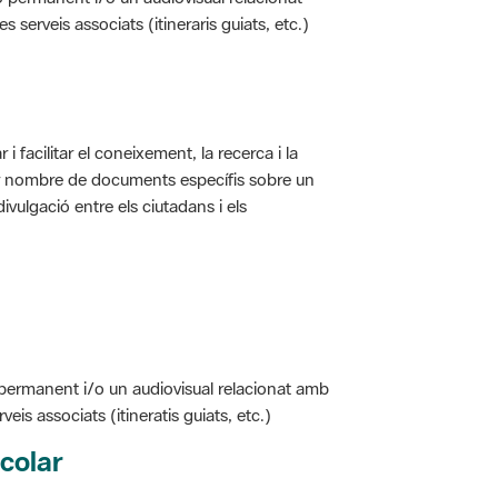
i facilitar el coneixement, la recerca i la
jor nombre de documents específis sobre un
ivulgació entre els ciutadans i els
 permanent i/o un audiovisual relacionat amb
is associats (itineratis guiats, etc.)
colar