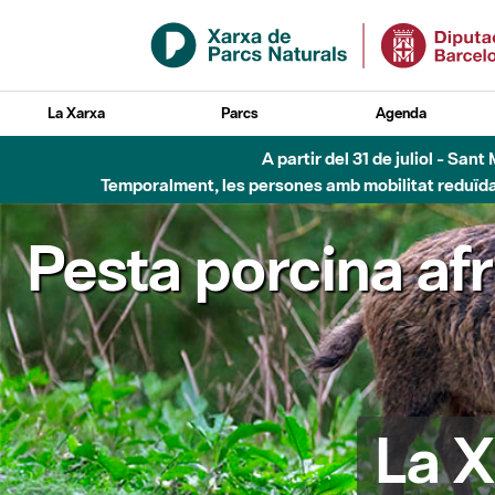
Salta al contingut principal
La Xarxa
Parcs
Agenda
5 d'
Pesta porcina af
La X