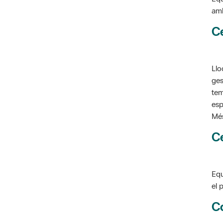
C
Llo
ges
tem
esp
Més
C
Equ
el 
C