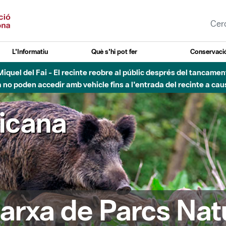
L'Informatiu
Què s'hi pot fer
Conservació
agost - Sant Llorenç-Obac - Nivell 3 del Pla Alfa (perill molt alt 
ricana
arxa de Parcs Nat