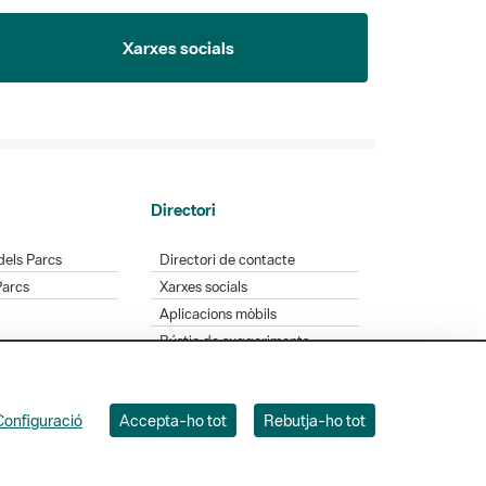
Xarxes socials
Directori
dels Parcs
Directori de contacte
Parcs
Xarxes socials
Aplicacions mòbils
Bústia de suggeriments
Opineu sobre els parcs
Configuració
Accepta-ho tot
Rebutja-ho tot
 Badajoz, 49. 08005 Barcelona. Tel. 934 022 428