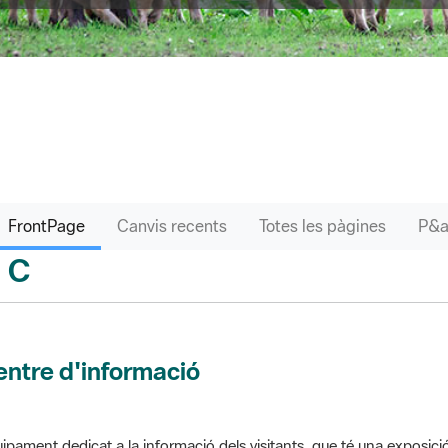
FrontPage
Canvis recents
Totes les pàgines
C
sari
ntre d'informació
ipament dedicat a la informació dels visitants, que té una exposici
 el parc. Pot comptar amb venda de productes o bé gestionar altres s