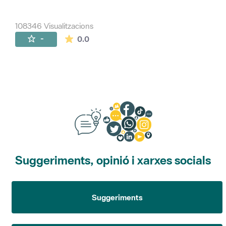
108346 Visualitzacions
La mitjana de les valoracions és de 0 estr
-
0.0
Suggeriments, opinió i xarxes socials
Suggeriments