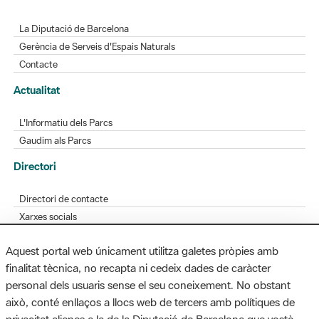
La Diputació de Barcelona
Gerència de Serveis d'Espais Naturals
Contacte
Actualitat
L'Informatiu dels Parcs
Gaudim als Parcs
Directori
Directori de contacte
Xarxes socials
Aplicacions mòbils
Aquest portal web únicament utilitza galetes pròpies amb
Bústia de suggeriments
finalitat tècnica, no recapta ni cedeix dades de caràcter
Opineu sobre els parcs
personal dels usuaris sense el seu coneixement. No obstant
això, conté enllaços a llocs web de tercers amb polítiques de