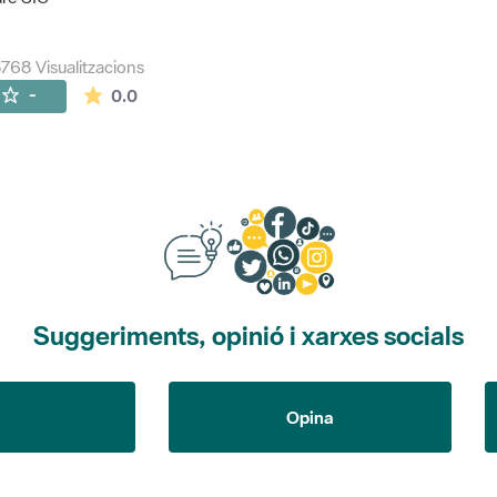
768 Visualitzacions
La mitjana de les valoracions és de 0 estrelles de
-
0.0
Suggeriments, opinió i xarxes socials
Opina