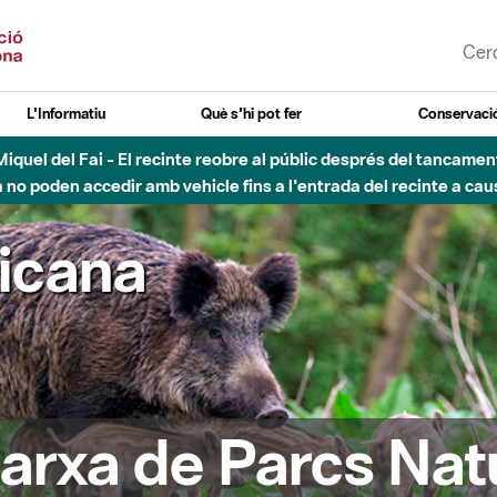
L'Informatiu
Què s'hi pot fer
Conservació
nt Miquel del Fai - El recinte reobre al públic després del tancam
o poden accedir amb vehicle fins a l'entrada del recinte a caus
ricana
arxa de Parcs Nat