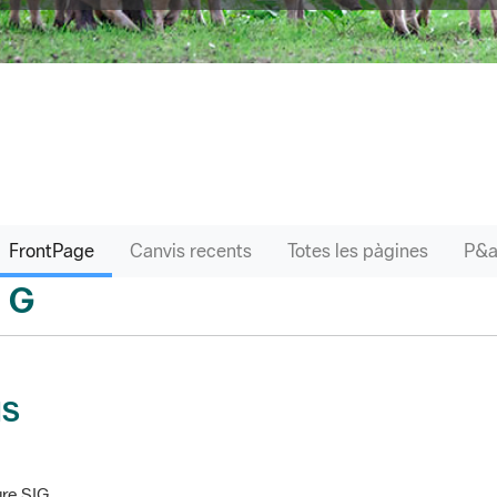
FrontPage
Canvis recents
Totes les pàgines
G
sari
IS
re SIG