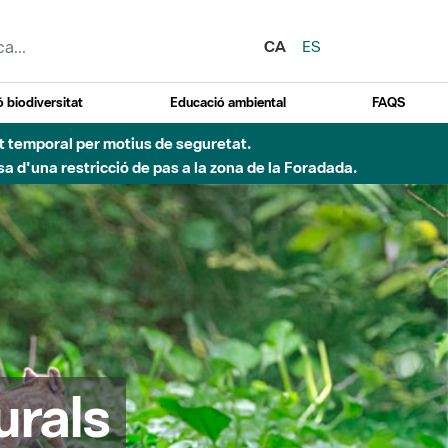
CA
ES
 biodiversitat
Educació ambiental
FAQS
ent temporal per motius de seguretat.
a d'una restricció de pas a la zona de la Foradada.
urals