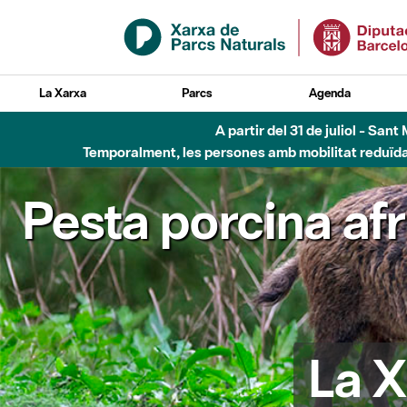
Salta al contingut principal
La Xarxa
Parcs
Agenda
A partir del 31 de juliol - Sa
Temporalment, les persones amb mobilitat reduïda n
Pesta porcina af
La X