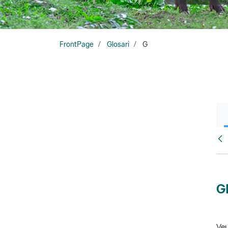
FrontPage
Glosari
G
Glo
G
Veu