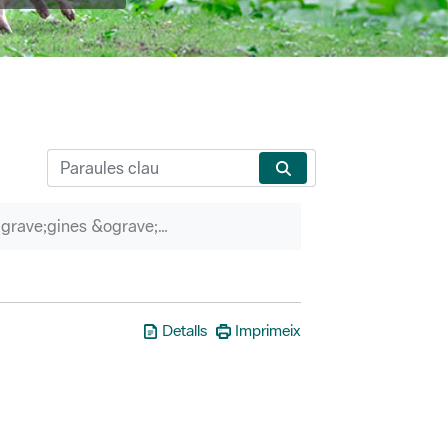
P&agrave;gines &ograve;rfenes
Detalls
Imprimeix