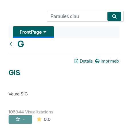
FrontPage
G
Glosari
Detalls
Imprimeix
GIS
Veure SIG
108944 Visualitzacions
La mitjana de les valoracions és de 0 estr
-
0.0