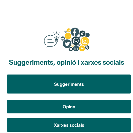
Suggeriments, opinió i xarxes socials
Suggeriments
Opina
Xarxes socials