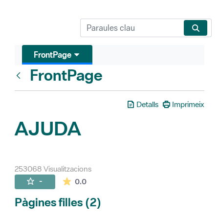
FrontPage
FrontPage
Vés enrere
Detalls
Imprimeix
AJUDA
253068 Visualitzacions
La mitjana de les valoracions és de 0 estr
-
0.0
Pàgines filles (2)