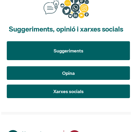
Suggeriments, opinió i xarxes socials
Suggeriments
Opina
Xarxes socials