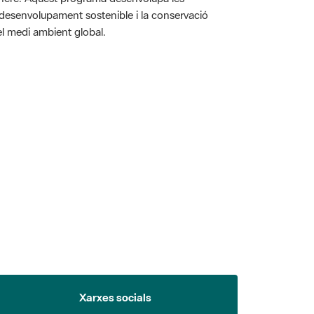
l desenvolupament sostenible i la conservació
i el medi ambient global.
 5.
Xarxes socials