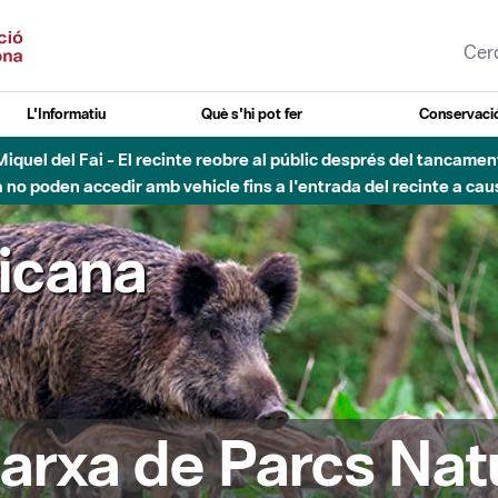
L'Informatiu
Què s'hi pot fer
Conservació
nt Miquel del Fai - El recinte reobre al públic després del tancam
o poden accedir amb vehicle fins a l'entrada del recinte a caus
ricana
arxa de Parcs Nat