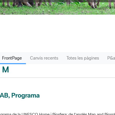
FrontPage
Canvis recents
Totes les pàgines
M
sari
AB, Programa
grama de la UNESCO Home i Biosfera; de l'anglès Man and Biosp