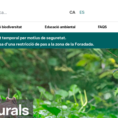
CA
ES
 biodiversitat
Educació ambiental
FAQS
ent temporal per motius de seguretat.
a d'una restricció de pas a la zona de la Foradada.
urals