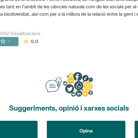
es tant en l'àmbit de les ciències naturals com de les socials per a
la biodiversitat, així com per a la millora de la relació entre la gent 
002 Visualitzacions
La mitjana de les valoracions és de 0 estrelles de
-
0.0
Suggeriments, opinió i xarxes socials
Opina