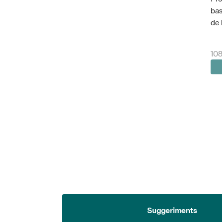
bas
de 
108
Suggeriments