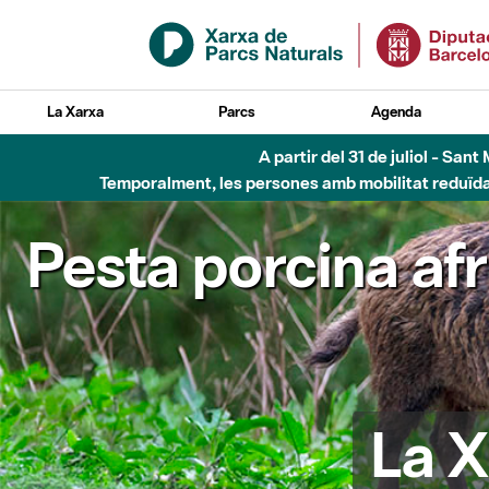
Salta al contingut principal
La Xarxa
Parcs
Agenda
A partir del 31 de juliol - Sa
Temporalment, les persones amb mobilitat reduïda n
Pesta porcina af
La X