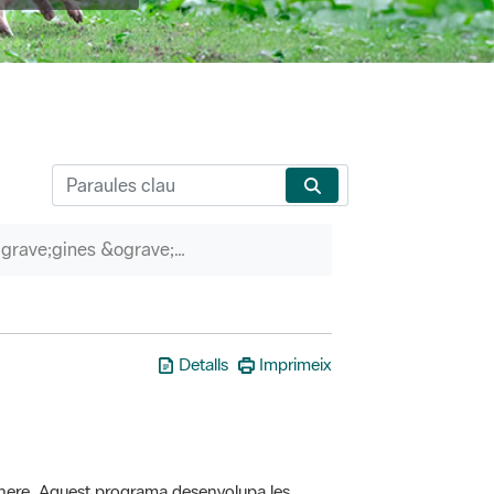
P&agrave;gines &ograve;rfenes
Detalls
Imprimeix
here. Aquest programa desenvolupa les