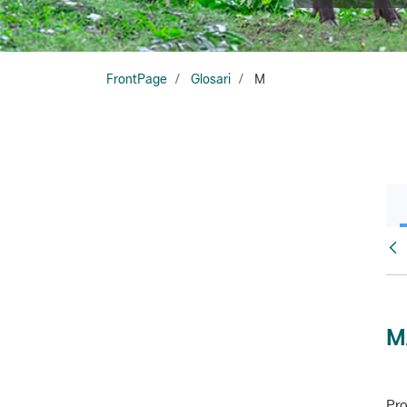
FrontPage
Glosari
M
Glo
M
Pro