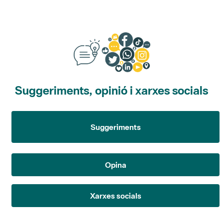
Suggeriments, opinió i xarxes socials
Suggeriments
Opina
Xarxes socials