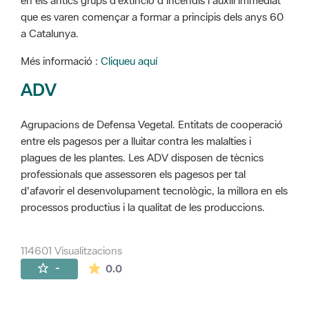
en els antics grups d'extinció d'incendis i auxili immediat
que es varen començar a formar a principis dels anys 60
a Catalunya.
Més informació :
Cliqueu aquí
ADV
Agrupacions de Defensa Vegetal. Entitats de cooperació
entre els pagesos per a lluitar contra les malalties i
plagues de les plantes. Les ADV disposen de tècnics
professionals que assessoren els pagesos per tal
d'afavorir el desenvolupament tecnològic, la millora en els
processos productius i la qualitat de les produccions.
114601 Visualitzacions
La mitjana de les valoracions és de 0 estr
-
0.0