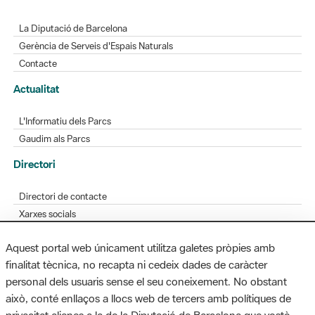
La Diputació de Barcelona
Gerència de Serveis d'Espais Naturals
Contacte
Actualitat
L'Informatiu dels Parcs
Gaudim als Parcs
Directori
Directori de contacte
Xarxes socials
Aplicacions mòbils
Aquest portal web únicament utilitza galetes pròpies amb
Bústia de suggeriments
finalitat tècnica, no recapta ni cedeix dades de caràcter
Opineu sobre els parcs
personal dels usuaris sense el seu coneixement. No obstant
això, conté enllaços a llocs web de tercers amb polítiques de