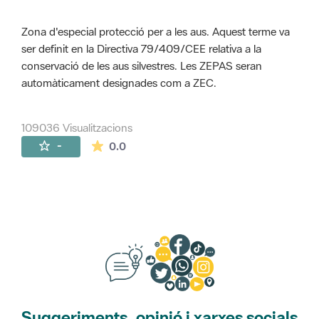
Zona d'especial protecció per a les aus. Aquest terme va
ser definit en la Directiva 79/409/CEE relativa a la
conservació de les aus silvestres. Les ZEPAS seran
automàticament designades com a ZEC.
109036 Visualitzacions
La mitjana de les valoracions és de 0 estr
-
0.0
Suggeriments, opinió i xarxes socials