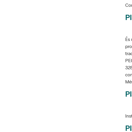
Pl
És 
pro
tra
PEI
328
com
Més
Pl
Ins
Pl