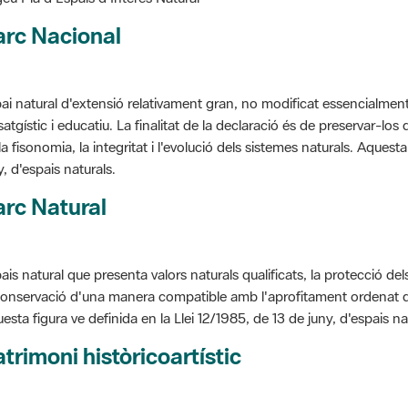
arc Nacional
ai natural d'extensió relativament gran, no modificat essencialment 
satgístic i educatiu. La finalitat de la declaració és de preservar-lo
la fisonomia, la integritat i l'evolució dels sistemes naturals. Aquesta
y, d'espais naturals.
rc Natural
ais natural que presenta valors naturals qualificats, la protecció de
conservació d'una manera compatible amb l'aprofitament ordenat de llu
esta figura ve definida en la Llei 12/1985, de 13 de juny, d'espais na
trimoni històricoartístic
cepte utilitzat per classificar les edificacions del patrimoni construï