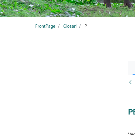
FrontPage
Glosari
P
Glo
P
Veg