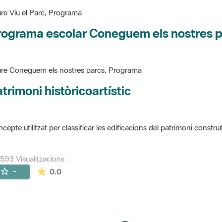
re Viu el Parc, Programa
rograma escolar Coneguem els nostres 
re Coneguem els nostres parcs, Programa
trimoni històricoartístic
cepte utilitzat per classificar les edificacions del patrimoni construï
593 Visualitzacions
La mitjana de les valoracions és de 0 estrelles de
-
0.0