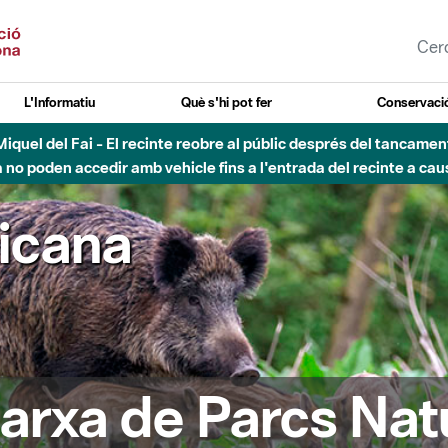
L'Informatiu
Què s'hi pot fer
Conservació
esòs - Afectacions a la llera del Parc Fluvial del Besòs degut a
ricana
arxa de Parcs Nat