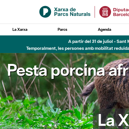
Salta al contingut principal
La Xarxa
Parcs
Agenda
Fins al desembre de 2026 - Parc Fluvial B
Pesta porcina af
La X