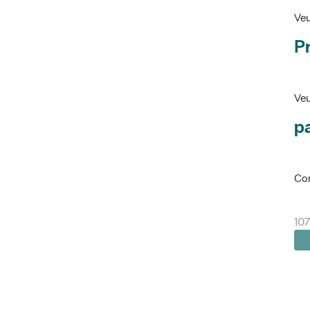
Veu
P
Veu
pa
Con
107