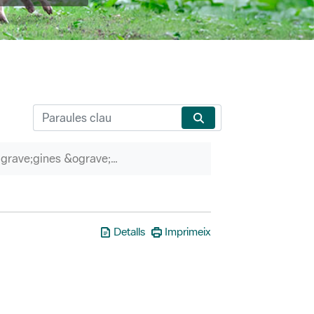
P&agrave;gines &ograve;rfenes
Detalls
Imprimeix