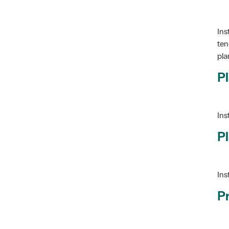
Ins
ten
pla
Pl
Ins
Pl
Ins
P
Ve