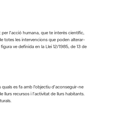
per l'acció humana, que te interès científic,
s de totes les intervencions que poden alterar-
 figura ve definida en la Llei 12/1985, de 13 de
ls quals es fa amb l'objectiu d'aconseguir-ne
rs recursos i l'activitat de llurs habitants.
turals.
t dins de l'àmbit dels espais naturals