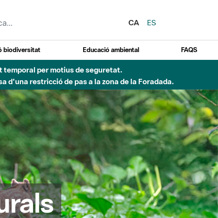
CA
ES
 biodiversitat
Educació ambiental
FAQS
 obres de construcció d'una passera sobre el riu
urals