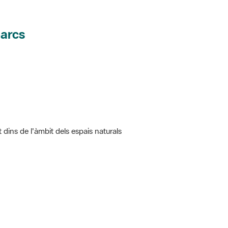
parcs
t dins de l'àmbit dels espais naturals
 5.