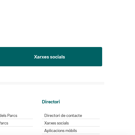
Xarxes socials
Directori
dels Parcs
Directori de contacte
Parcs
Xarxes socials
Aplicacions mòbils
Bústia de suggeriments