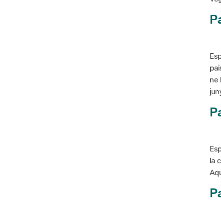
P
Esp
pai
ne 
jun
Pa
Esp
la 
Aqu
Pa
Con