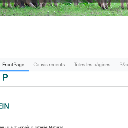
FrontPage
Canvis recents
Totes les pàgines
P
sari
EIN
eu Pla d'Espais d'Interès Natural