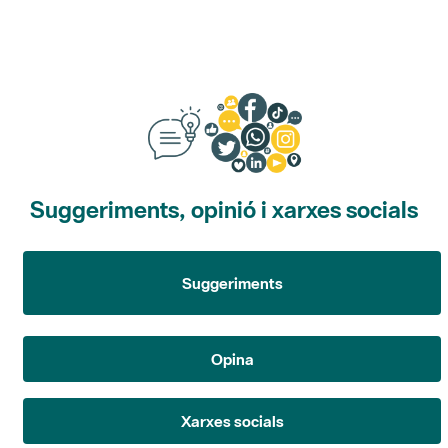
Suggeriments, opinió i xarxes socials
Suggeriments
Opina
Xarxes socials