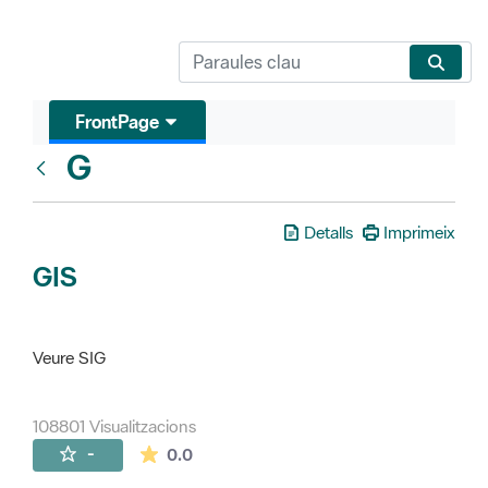
FrontPage
G
Glosari
Detalls
Imprimeix
GIS
Veure SIG
108801 Visualitzacions
La mitjana de les valoracions és de 0 estr
-
0.0