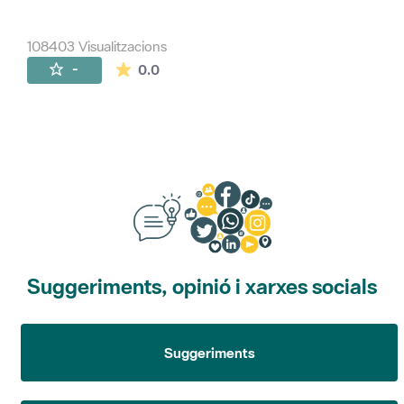
108403 Visualitzacions
La mitjana de les valoracions és de 0 estr
-
0.0
Suggeriments, opinió i xarxes socials
Suggeriments