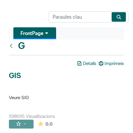
FrontPage
G
Glosari
Detalls
Imprimeix
GIS
Veure SIG
108695 Visualitzacions
La mitjana de les valoracions és de 0 estr
-
0.0