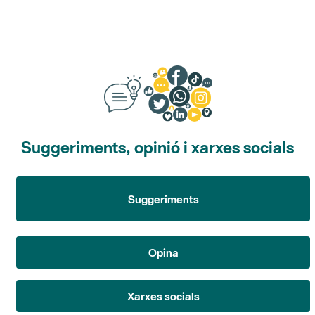
Suggeriments, opinió i xarxes socials
Suggeriments
Opina
Xarxes socials