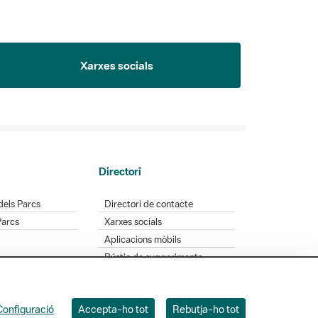
Xarxes socials
Directori
dels Parcs
Directori de contacte
Parcs
Xarxes socials
Aplicacions mòbils
Bústia de suggeriments
Opineu sobre els parcs
Configuració
Accepta-ho tot
Rebutja-ho tot