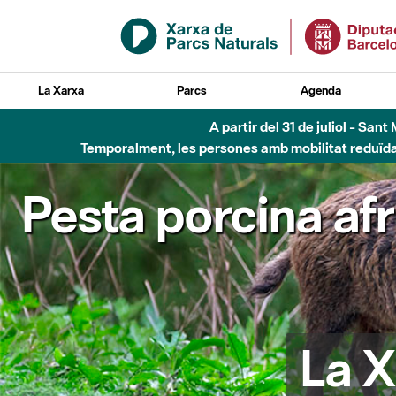
Salta al contingut principal
La Xarxa
Parcs
Agenda
A partir del 31 de juliol - Sa
Temporalment, les persones amb mobilitat reduïda n
Pesta porcina af
La X