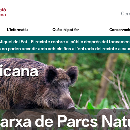
L'Informatiu
Què s'hi pot fer
Conservació
nt Miquel del Fai - El recinte reobre al públic després del tancam
o poden accedir amb vehicle fins a l'entrada del recinte a caus
ricana
arxa de Parcs Nat