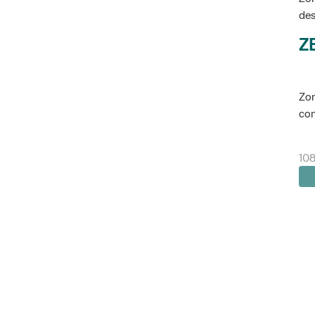
des
Z
Zon
con
108