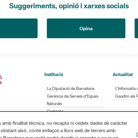
Suggeriments, opinió i xarxes socials
Opina
Institució
Actualitat
La Diputació de Barcelona
L'Informatiu 
Gerència de Serveis d'Espais
Gaudim als 
Naturals
Contacte
s amb finalitat tècnica, no recapta ni cedeix dades de caràcter
 obstant això, conté enllaços a llocs web de tercers amb
ó de Barcelona que vostè podrà decidir si accepta o no quan