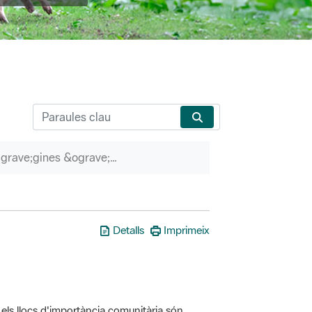
P&agrave;gines &ograve;rfenes
Detalls
Imprimeix
els llocs d'importància comunitària són