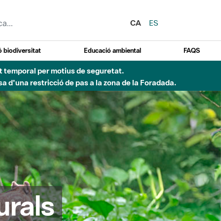
CA
ES
 biodiversitat
Educació ambiental
FAQS
ent temporal per motius de seguretat.
a d'una restricció de pas a la zona de la Foradada.
urals