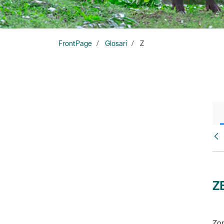
FrontPage
Glosari
Z
Glo
Z
Zon