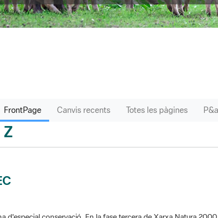
FrontPage
Canvis recents
Totes les pàgines
Z
sari
EC
a d'especial conservació. En la fase tercera de Xarxa Natura 2000 