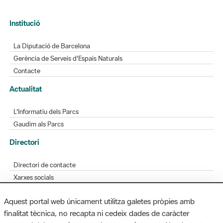
Institució
La Diputació de Barcelona
Gerència de Serveis d'Espais Naturals
Contacte
Actualitat
L'Informatiu dels Parcs
Gaudim als Parcs
Directori
Directori de contacte
Xarxes socials
Aplicacions mòbils
Aquest portal web únicament utilitza galetes pròpies amb
Bústia de suggeriments
finalitat tècnica, no recapta ni cedeix dades de caràcter
Opineu sobre els parcs