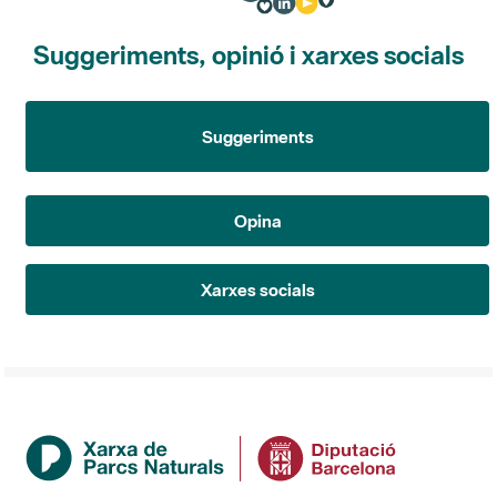
Suggeriments, opinió i xarxes socials
Suggeriments
Opina
Xarxes socials