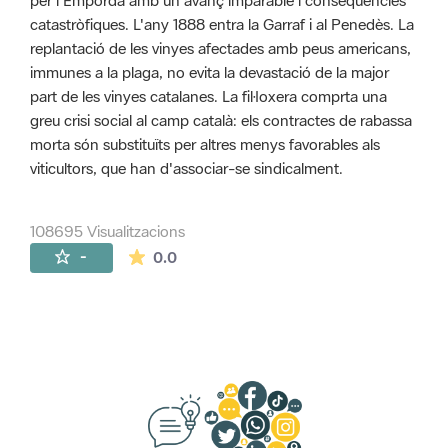
per l'Empordà amb un avanç imparable i conseqüències
catastròfiques. L'any 1888 entra la Garraf i al Penedès. La
replantació de les vinyes afectades amb peus americans,
immunes a la plaga, no evita la devastació de la major
part de les vinyes catalanes. La fil·loxera comprta una
greu crisi social al camp català: els contractes de rabassa
morta són substituïts per altres menys favorables als
viticultors, que han d'associar-se sindicalment.
108695 Visualitzacions
La mitjana de les valoracions és de 0 estr
-
0.0