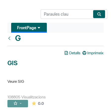
FrontPage
G
Glosari
Detalls
Imprimeix
GIS
Veure SIG
108805 Visualitzacions
La mitjana de les valoracions és de 0 estr
-
0.0