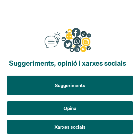
Suggeriments, opinió i xarxes socials
Suggeriments
Opina
Xarxes socials