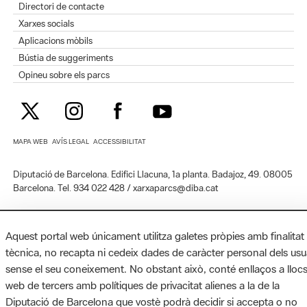
Directori de contacte
Xarxes socials
Aplicacions mòbils
Bústia de suggeriments
Opineu sobre els parcs
MAPA WEB
AVÍS LEGAL
ACCESSIBILITAT
Diputació de Barcelona. Edifici Llacuna, 1a planta. Badajoz, 49. 08005
Barcelona. Tel. 934 022 428 / xarxaparcs@diba.cat
Aquest portal web únicament utilitza galetes pròpies amb finalitat
tècnica, no recapta ni cedeix dades de caràcter personal dels usu
sense el seu coneixement. No obstant això, conté enllaços a lloc
web de tercers amb polítiques de privacitat alienes a la de la
Diputació de Barcelona que vostè podrà decidir si accepta o no