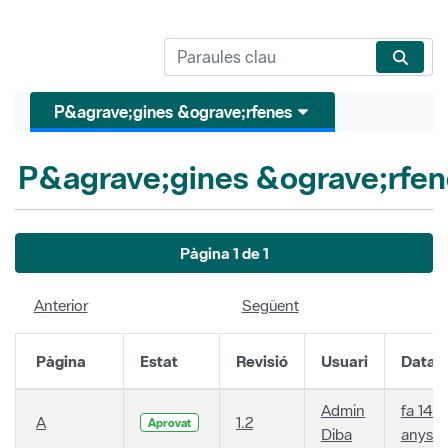
P&agrave;gines &ograve;rfenes
P&agrave;gines &ograve;rfen
Pàgina 1 de 1
Anterior
Següent
Pàgina
Estat
Revisió
Usuari
Data
Admin
fa 14
A
1.2
Aprovat
Diba
anys