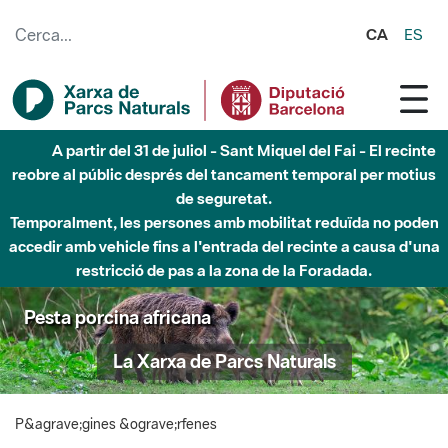
Salta al contingut principal
CA
ES
A partir del 31 de juliol - Sant Miquel del Fai - El recinte
reobre al públic després del tancament temporal per motius
de seguretat.
Temporalment, les persones amb mobilitat reduïda no poden
accedir amb vehicle fins a l'entrada del recinte a causa d'una
restricció de pas a la zona de la Foradada.
Pesta porcina africana
La Xarxa de Parcs Naturals
P&agrave;gines &ograve;rfenes