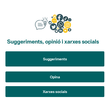
Suggeriments, opinió i xarxes socials
Suggeriments
Opina
Xarxes socials