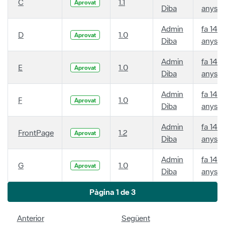
C
1.1
Aprovat
Diba
anys
Admin
fa 14
D
1.0
Aprovat
Diba
anys
Admin
fa 14
E
1.0
Aprovat
Diba
anys
Admin
fa 14
F
1.0
Aprovat
Diba
anys
Admin
fa 14
FrontPage
1.2
Aprovat
Diba
anys
Admin
fa 14
G
1.0
Aprovat
Diba
anys
Pàgina 1 de 3
Anterior
Següent