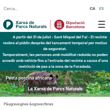
Salta al contingut principal
CA
ES
A partir del 31 de juliol - Sant Miquel del Fai - El recinte
reobre al públic després del tancament temporal per motius
de seguretat.
Temporalment, les persones amb mobilitat reduïda no poden
accedir amb vehicle fins a l'entrada del recinte a causa d'una
restricció de pas a la zona de la Foradada.
Pesta porcina africana
La Xarxa de Parcs Naturals
P&agrave;gines &ograve;rfenes