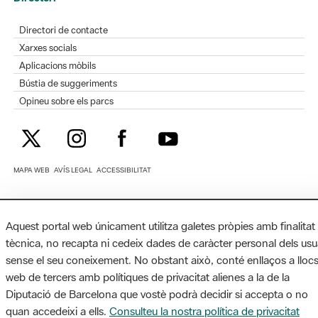
Directori de contacte
Xarxes socials
Aplicacions mòbils
Bústia de suggeriments
Opineu sobre els parcs
MAPA WEB
AVÍS LEGAL
ACCESSIBILITAT
Diputació de Barcelona. Edifici Llacuna, 1a planta. Badajoz, 49. 08005
Barcelona. Tel. 934 022 428 / xarxaparcs@diba.cat
Aquest portal web únicament utilitza galetes pròpies amb finalitat
tècnica, no recapta ni cedeix dades de caràcter personal dels usu
sense el seu coneixement. No obstant això, conté enllaços a lloc
web de tercers amb polítiques de privacitat alienes a la de la
Diputació de Barcelona que vostè podrà decidir si accepta o no
quan accedeixi a ells.
Consulteu la nostra política de privacitat