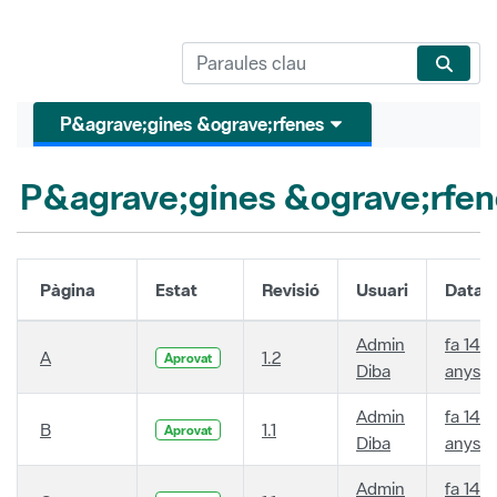
P&agrave;gines &ograve;rfenes
P&agrave;gines &ograve;rfen
Pàgina
Estat
Revisió
Usuari
Data
Admin
fa 14
A
1.2
Aprovat
Diba
anys
Admin
fa 14
B
1.1
Aprovat
Diba
anys
Admin
fa 14