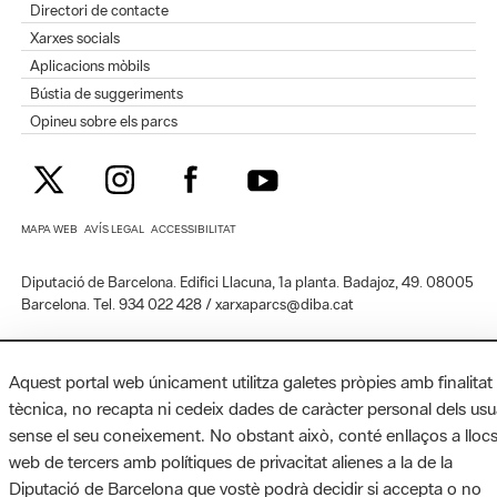
Directori de contacte
Xarxes socials
Aplicacions mòbils
Bústia de suggeriments
Opineu sobre els parcs
MAPA WEB
AVÍS LEGAL
ACCESSIBILITAT
Diputació de Barcelona. Edifici Llacuna, 1a planta. Badajoz, 49. 08005
Barcelona. Tel. 934 022 428 / xarxaparcs@diba.cat
Aquest portal web únicament utilitza galetes pròpies amb finalitat
tècnica, no recapta ni cedeix dades de caràcter personal dels usu
sense el seu coneixement. No obstant això, conté enllaços a lloc
web de tercers amb polítiques de privacitat alienes a la de la
Diputació de Barcelona que vostè podrà decidir si accepta o no