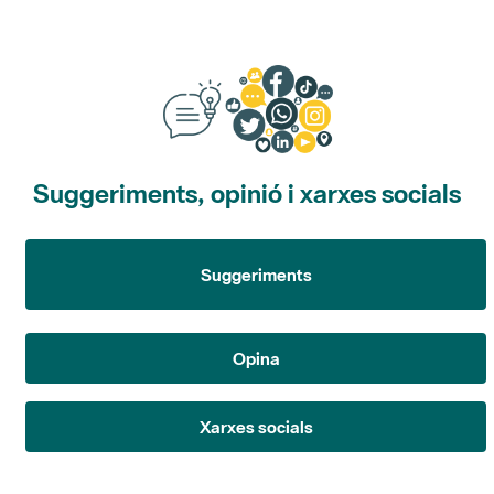
Suggeriments, opinió i xarxes socials
Suggeriments
Opina
Xarxes socials