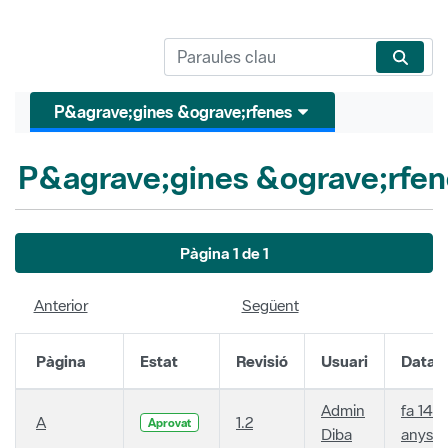
P&agrave;gines &ograve;rfenes
P&agrave;gines &ograve;rfen
Pàgina 1 de 1
Anterior
Següent
Pàgina
Estat
Revisió
Usuari
Data
Admin
fa 14
A
1.2
Aprovat
Diba
anys