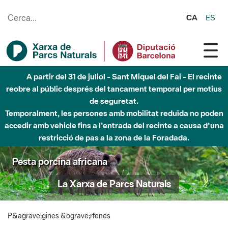
Salta al contingut principal
CA
ES
A partir del 31 de juliol - Sant Miquel del Fai - El recinte
reobre al públic després del tancament temporal per motius
de seguretat.
Temporalment, les persones amb mobilitat reduïda no poden
accedir amb vehicle fins a l'entrada del recinte a causa d'una
restricció de pas a la zona de la Foradada.
Pesta porcina africana
La Xarxa de Parcs Naturals
P&agrave;gines &ograve;rfenes