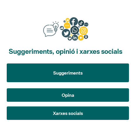
Suggeriments, opinió i xarxes socials
Suggeriments
Opina
Xarxes socials