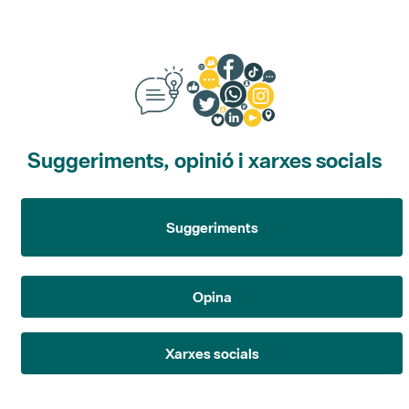
Suggeriments, opinió i xarxes socials
Suggeriments
Opina
Xarxes socials