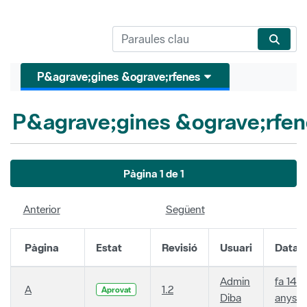
P&agrave;gines &ograve;rfenes
P&agrave;gines &ograve;rfen
Pàgina 1 de 1
Anterior
Següent
Pàgina
Estat
Revisió
Usuari
Data
Admin
fa 14
A
1.2
Aprovat
Diba
anys