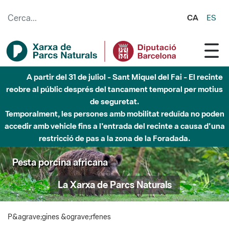
Salta al contingut principal
CA
ES
A partir del 31 de juliol - Sant Miquel del Fai - El recinte
reobre al públic després del tancament temporal per motius
de seguretat.
Temporalment, les persones amb mobilitat reduïda no poden
accedir amb vehicle fins a l'entrada del recinte a causa d'una
restricció de pas a la zona de la Foradada.
Pesta porcina africana
La Xarxa de Parcs Naturals
P&agrave;gines &ograve;rfenes