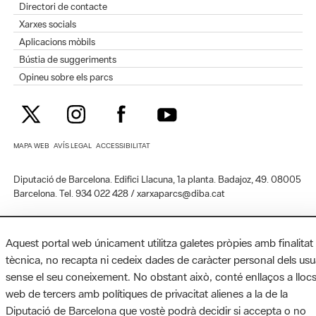
Directori de contacte
Xarxes socials
Aplicacions mòbils
Bústia de suggeriments
Opineu sobre els parcs
MAPA WEB
AVÍS LEGAL
ACCESSIBILITAT
Diputació de Barcelona. Edifici Llacuna, 1a planta. Badajoz, 49. 08005
Barcelona. Tel. 934 022 428 / xarxaparcs@diba.cat
Aquest portal web únicament utilitza galetes pròpies amb finalitat
tècnica, no recapta ni cedeix dades de caràcter personal dels usu
sense el seu coneixement. No obstant això, conté enllaços a lloc
web de tercers amb polítiques de privacitat alienes a la de la
Diputació de Barcelona que vostè podrà decidir si accepta o no