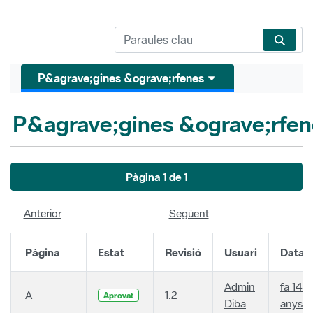
P&agrave;gines &ograve;rfenes
P&agrave;gines &ograve;rfen
Pàgina 1 de 1
Anterior
Següent
Pàgina
Estat
Revisió
Usuari
Data
Admin
fa 14
A
1.2
Aprovat
Diba
anys