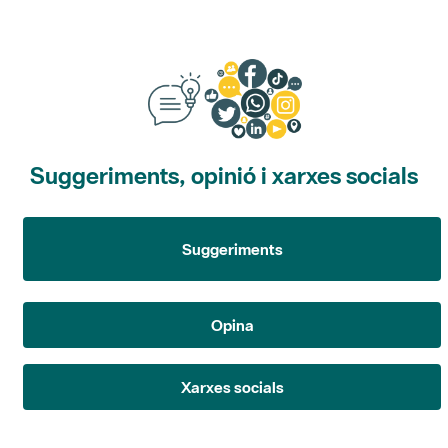
Suggeriments, opinió i xarxes socials
Suggeriments
Opina
Xarxes socials