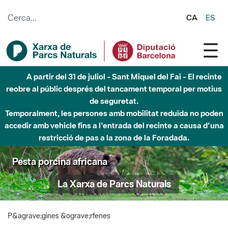
Salta al contingut principal
CA
ES
A partir del 31 de juliol - Sant Miquel del Fai - El recinte
reobre al públic després del tancament temporal per motius
de seguretat.
Temporalment, les persones amb mobilitat reduïda no poden
accedir amb vehicle fins a l'entrada del recinte a causa d'una
restricció de pas a la zona de la Foradada.
Pesta porcina africana
La Xarxa de Parcs Naturals
P&agrave;gines &ograve;rfenes