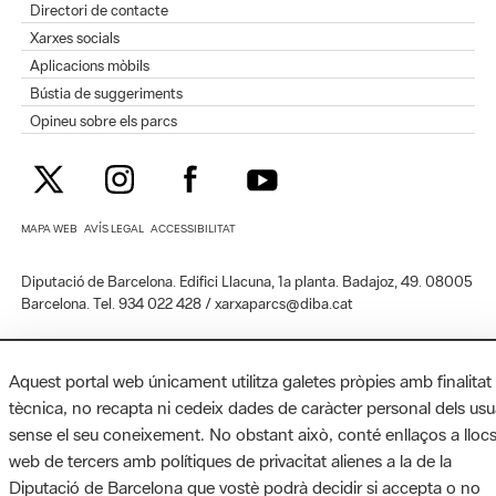
Directori de contacte
Xarxes socials
Aplicacions mòbils
Bústia de suggeriments
Opineu sobre els parcs
MAPA WEB
AVÍS LEGAL
ACCESSIBILITAT
Diputació de Barcelona. Edifici Llacuna, 1a planta. Badajoz, 49. 08005
Barcelona. Tel. 934 022 428 / xarxaparcs@diba.cat
Aquest portal web únicament utilitza galetes pròpies amb finalitat
tècnica, no recapta ni cedeix dades de caràcter personal dels usu
sense el seu coneixement. No obstant això, conté enllaços a lloc
web de tercers amb polítiques de privacitat alienes a la de la
Diputació de Barcelona que vostè podrà decidir si accepta o no